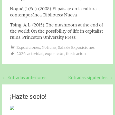
Nogué, J. (Ed.). (2008). El paisaje en la cultura
contemporánea. Biblioteca Nueva.
Tsing, A. L. (2015). The mushroom at the end of
the world: On the possibility of life in capitalist
ruins. Princeton University Press.
Exposiciones
,
Noticias
,
Sala de Exposiciones
2026
,
actividad
,
exposición
,
ilustracion
Navegación
←
Entradas anteriores
Entradas siguientes
→
de
entradas
¡Hazte socio!