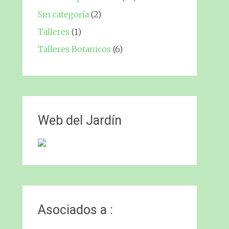
Sin categoría
(2)
Talleres
(1)
Talleres Botanicos
(6)
Web del Jardín
Asociados a :