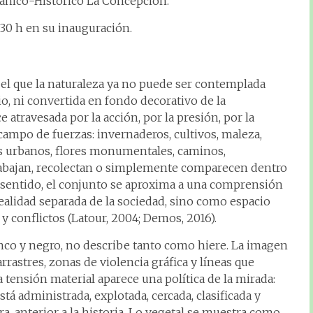
tánico-Histórico La Concepción.
30 h en su inauguración.
n el que la naturaleza ya no puede ser contemplada
o, ni convertida en fondo decorativo de la
 atravesada por la acción, por la presión, por la
 campo de fuerzas: invernaderos, cultivos, maleza,
os urbanos, flores monumentales, caminos,
rabajan, recolectan o simplemente comparecen dentro
 sentido, el conjunto se aproxima a una comprensión
realidad separada de la sociedad, sino como espacio
y conflictos (Latour, 2004; Demos, 2016).
anco y negro, no describe tanto como hiere. La imagen
rastres, zonas de violencia gráfica y líneas que
a tensión material aparece una política de la mirada:
tá administrada, explotada, cercada, clasificada y
a, anterior a la historia. Lo vegetal se muestra como