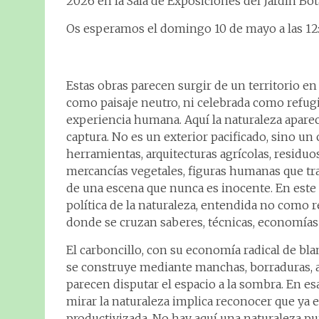
2026 en la Sala de Exposiciones del Jardín Bo
Os esperamos el domingo 10 de mayo a las 12:
Estas obras parecen surgir de un territorio e
como paisaje neutro, ni celebrada como refugi
experiencia humana. Aquí la naturaleza aparece
captura. No es un exterior pacificado, sino un
herramientas, arquitecturas agrícolas, residu
mercancías vegetales, figuras humanas que t
de una escena que nunca es inocente. En este
política de la naturaleza, entendida no como 
donde se cruzan saberes, técnicas, economías 
El carboncillo, con su economía radical de bl
se construye mediante manchas, borraduras, ar
parecen disputar el espacio a la sombra. En es
mirar la naturaleza implica reconocer que ya es
productivizada. No hay aquí una naturaleza pur