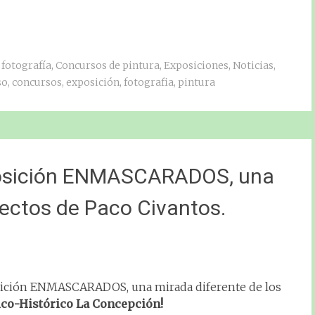
 fotografía
,
Concursos de pintura
,
Exposiciones
,
Noticias
,
so
,
concursos
,
exposición
,
fotografia
,
pintura
xposición ENMASCARADOS, una
sectos de Paco Civantos.
osición ENMASCARADOS, una mirada diferente de los
ico-Histórico La Concepción!