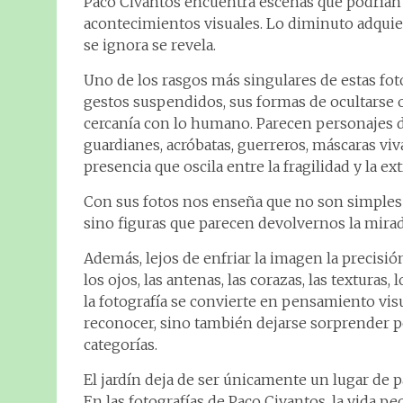
Paco Civantos encuentra escenas que podrían 
acontecimientos visuales. Lo diminuto adqu
se ignora se revela.
Uno de los rasgos más singulares de estas fotog
gestos suspendidos, sus formas de ocultarse 
cercanía con lo humano. Parecen personajes d
guardianes, acróbatas, guerreros, máscaras viva
presencia que oscila entre la fragilidad y la ex
Con sus fotos nos enseña que no son simples c
sino figuras que parecen devolvernos la mirada
Además, lejos de enfriar la imagen la precisió
los ojos, las antenas, las corazas, las textura
la fotografía se convierte en pensamiento vis
reconocer, sino también dejarse sorprender p
categorías.
El jardín deja de ser únicamente un lugar de 
En las fotografías de Paco Civantos, la vida 