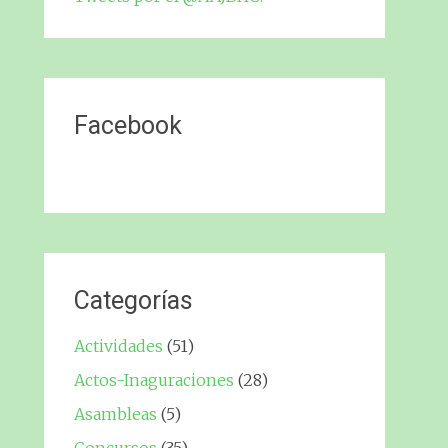
Facebook
Categorías
Actividades
(51)
Actos-Inaguraciones
(28)
Asambleas
(5)