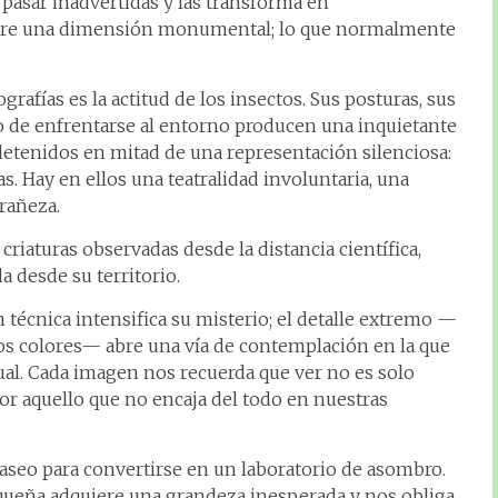
pasar inadvertidas y las transforma en
iere una dimensión monumental; lo que normalmente
rafías es la actitud de los insectos. Sus posturas, sus
o de enfrentarse al entorno producen una inquietante
etenidos en mitad de una representación silenciosa:
s. Hay en ellos una teatralidad involuntaria, una
trañeza.
riaturas observadas desde la distancia científica,
 desde su territorio.
n técnica intensifica su misterio; el detalle extremo —
s, los colores— abre una vía de contemplación en la que
ual. Cada imagen nos recuerda que ver no es solo
or aquello que no encaja del todo en nuestras
paseo para convertirse en un laboratorio de asombro.
pequeña adquiere una grandeza inesperada y nos obliga