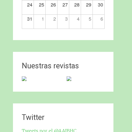
24
25
26
27
28
29
30
31
1
2
3
4
5
6
Nuestras revistas
Twitter
Tweets por el @AAJBHC.