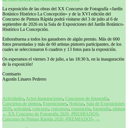
La exposición de las obras del XX Concurso de Fotografía «Jardín
Botánico Histórico La Concepción» y de la XVI edición del
Concurso de Pintura Rápida podrá visitarse del 3 de julio al 6 de
septiembre de 2026 en la Sala de Exposiciones del Jardín Botánico-
Histórico La Concepción.
Enhorabuena a todos los ganadores de algún premio. Más de 600
fotos presentadas y más de 60 artistas pintores participantes, de los
cuales se seleccionaron 6 cuadros y 13 fotos para la exposición.
Os esperamos el viernes 3 de julio, a las 18:30 h, en la inauguración
de la exposición!
Comisario
Agustín Linares Pedrero
Actividades
,
Actos-Inaguraciones
,
Concursos de fotografía
,
Concursos de pintura
,
Exposiciones
,
Noticias
,
Sala de Exposiciones
2026
,
actividad
,
concurso
,
concursos
,
exposición
,
fotografia
,
pintura
Navegación
←
XX Concurso de Fotografia 2026 -PREMIADOS-
Concurso de Pintura Rápida 2026 -PREMIADOS-
→
de
entradas