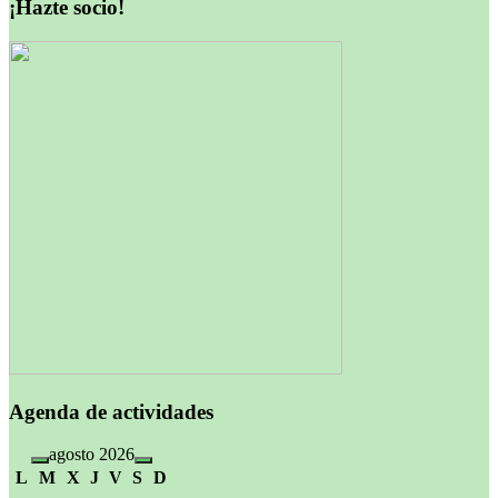
¡Hazte socio!
Agenda de actividades
agosto 2026
L
M
X
J
V
S
D