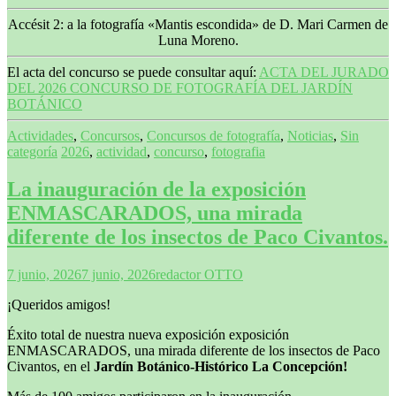
Accésit 2: a la fotografía «Mantis escondida» de D. Mari Carmen de
Luna Moreno.
El acta del concurso se puede consultar aquí:
ACTA DEL JURADO
DEL 2026 CONCURSO DE FOTOGRAFÍA DEL JARDÍN
BOTÁNICO
Actividades
,
Concursos
,
Concursos de fotografía
,
Noticias
,
Sin
categoría
2026
,
actividad
,
concurso
,
fotografia
La inauguración de la exposición
ENMASCARADOS, una mirada
diferente de los insectos de Paco Civantos.
7 junio, 2026
7 junio, 2026
redactor OTTO
¡Queridos amigos!
Éxito total de nuestra nueva exposición exposición
ENMASCARADOS, una mirada diferente de los insectos de Paco
Civantos, en el
Jardín Botánico-Histórico La Concepción!