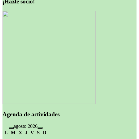
¡Hazte socio!
entradas
Agenda de actividades
agosto 2026
L
M
X
J
V
S
D