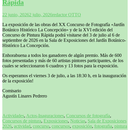
Rápida
22 junio, 2026
2 julio, 2026
redactor OTTO
La exposición de las obras del XX Concurso de Fotografía «Jardín
Botánico Histórico La Concepción» y de la XVI edición del
Concurso de Pintura Rápida podrá visitarse del 3 de julio al 6 de
septiembre de 2026 en la Sala de Exposiciones del Jardín Botánico-
Histórico La Concepción.
Enhorabuena a todos los ganadores de algún premio. Más de 600
fotos presentadas y más de 60 artistas pintores participantes, de los
cuales se seleccionaron 6 cuadros y 13 fotos para la exposición.
Os esperamos el viernes 3 de julio, a las 18:30 h, en la inauguración
de la exposición!
Comisario
Agustín Linares Pedrero
Actividades
,
Actos-Inaguraciones
,
Concursos de fotografía
,
Concursos de pintura
,
Exposiciones
,
Noticias
,
Sala de Exposiciones
2026
,
actividad
,
concurso
,
concursos
,
exposición
,
fotografia
,
pintura