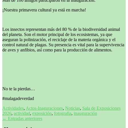
Más de 100 amigos participaron en la inauguración.
¡Nuestra primavera cultural ya está en marcha!
Los insectos representan más del 80 % de la biodiversidad animal
del planeta. Son el motor principal de los ecosistemas, ya que
aseguran la polinización, el reciclaje de la materia orgánica y el
control natural de plagas. Su presencia es vital para la supervivencia
de aves y anfibios, así como para la producción de alimentos.
No te la pierdas…
#malagadeverdad
Actividades
,
Actos-Inaguraciones
,
Noticias
,
Sala de Exposiciones
2026
,
actividad
,
exposición
,
fotografia
,
inauguración
Navegación
←
Entradas anteriores
de