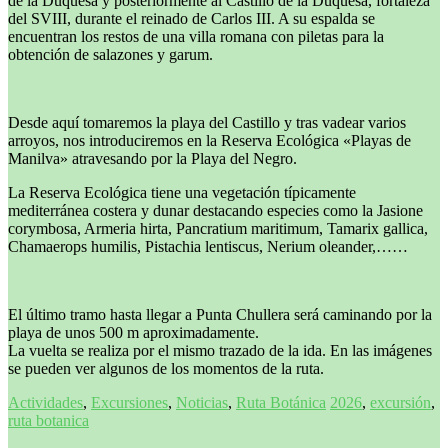
de la Duquesa y posteriormente al Castillo de la Duquesa, fortaleza
del SVIII, durante el reinado de Carlos III. A su espalda se
encuentran los restos de una villa romana con piletas para la
obtención de salazones y garum.
Desde aquí tomaremos la playa del Castillo y tras vadear varios
arroyos, nos introduciremos en la Reserva Ecológica «Playas de
Manilva» atravesando por la Playa del Negro.
La Reserva Ecológica tiene una vegetación típicamente
mediterránea costera y dunar destacando especies como la Jasione
corymbosa, Armeria hirta, Pancratium maritimum, Tamarix gallica,
Chamaerops humilis, Pistachia lentiscus, Nerium oleander,……
El último tramo hasta llegar a Punta Chullera será caminando por la
playa de unos 500 m aproximadamente.
La vuelta se realiza por el mismo trazado de la ida. En las imágenes
se pueden ver algunos de los momentos de la ruta.
Actividades
,
Excursiones
,
Noticias
,
Ruta Botánica
2026
,
excursión
,
ruta botanica