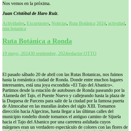
Nos vemos en la próxima.
Juan Cristóbal de Haro Ruiz
.
Actividades
,
Excursiones
,
Noticias
,
Ruta Botánica
2024
,
actividad
,
ruta botanica
Ruta Botánica a Ronda
19 mayo, 2024
30 septiembre, 2024
redactor OTTO
El pasado sábado 20 de abril con las Rutas Botanicas, nos fuimos
hasta la romántica ciudad de Ronda. Donde entre muchos lugares
interesantes, está una joya escondida «El Tajo del Abanico».
Partimos desde la estación de autobuses de Ronda paseando por la
Alameda del Tajo, el Puente Nuevo y callejeando hasta la plaza de
la Duquesa de Parcens para salir de la ciudad por la famosa puerta
de Almocabar en las murallas árabes del siglo XIII. Tomamos
dirección hacia Algeciras, hasta llegar a las últimas calles del
municipio rondeño donde tomamos el antiguo camino de Sijuela
hacia el Tajo del Abanico por una carretera asfaltada cuyos
márgenes eran un verdadero espectáculo de colores con las flores de