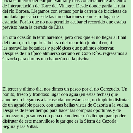
hacia el interior del Parque Natural y más concretamente al Centro
de Interpretación de Torre del Vinagre. Desde donde partía la ruta
del río Borosa. Llegamos con retraso por la carrera de bicicletas de
montaña que salía desde las inmediaciones de nuestro lugar de
estancia. Por lo que no nos permitió acabar el recorrido que estaba
previsto hasta la cerrada de Élías.
En otra ocasión la terminaremos, pero creo que el no llegar al final
del tramo, no le quitó la belleza del recorrido junto al río,ni
las maravillas botánicas y geológicas que pudimos observar.
Después de un típico almuerzo serrano en Coto Ríos, regresamos a
Cazorla para darnos un chapuzón en la piscina.
El tercer y último día, nos dimos un paseo por el río Cerezuelo. Un
bonito, fresco y frondoso lugar con agua (en estas fechas) que
aunque no llegamos a la cascada por estar seca, no impidió disfrutar
de un agradable paseo, con unas bellas vistas de Cazorla a la vuelta.
Después de tener tiempo para hacer las compras oportunas y de
almorzar, regresamos con pena de no tener más tiempo para poder
disfrutar de este maravilloso lugar que es la Sierra de Cazorla,
Segura y las Villas.