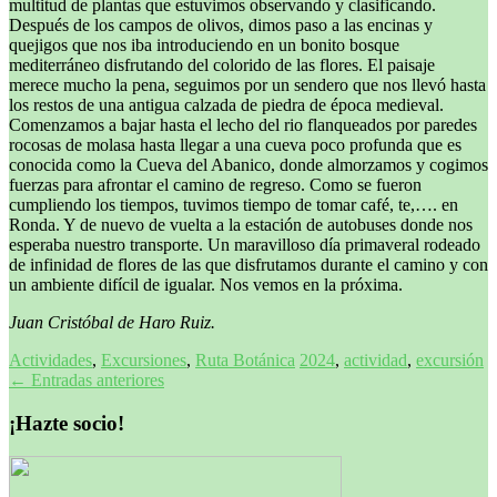
multitud de plantas que estuvimos observando y clasificando.
Después de los campos de olivos, dimos paso a las encinas y
quejigos que nos iba introduciendo en un bonito bosque
mediterráneo disfrutando del colorido de las flores. El paisaje
merece mucho la pena, seguimos por un sendero que nos llevó hasta
los restos de una antigua calzada de piedra de época medieval.
Comenzamos a bajar hasta el lecho del rio flanqueados por paredes
rocosas de molasa hasta llegar a una cueva poco profunda que es
conocida como la Cueva del Abanico, donde almorzamos y cogimos
fuerzas para afrontar el camino de regreso. Como se fueron
cumpliendo los tiempos, tuvimos tiempo de tomar café, te,…. en
Ronda. Y de nuevo de vuelta a la estación de autobuses donde nos
esperaba nuestro transporte. Un maravilloso día primaveral rodeado
de infinidad de flores de las que disfrutamos durante el camino y con
un ambiente difícil de igualar. Nos vemos en la próxima.
Juan Cristóbal de Haro Ruiz.
Actividades
,
Excursiones
,
Ruta Botánica
2024
,
actividad
,
excursión
Navegación
←
Entradas anteriores
de
¡Hazte socio!
entradas