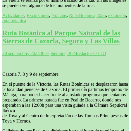
La vuelta se realiza por el mismo trazado de la ida. En las imágenes
se pueden ver algunos de los momentos de la ruta.
Actividades
,
Excursiones
,
Noticias
,
Ruta Botánica
2026
,
excursión
,
ruta botanica
Ruta Botánica al Parque Natural de las
Sierras de Cazorla, Segura y Las Villas
30 septiembre, 2024
30 septiembre, 2024
redactor OTTO
Cazorla 7, 8 y 9 de septiembre
En el puente de la Victoria, las Rutas Botánicas se desplazaron hasta
la localidad jienense de Cazorla. El primer día partimos temprano de
Málaga, para poder hacer frente al ajustado programa que teníamos
preparado. La primera parada fue en Peal de Becerro, donde nos
esperaban a las 12:00h para una visita guiada a la Cámara Sepulcral
Ibérica
de Toya y al Centro de Interpretación de las Tumbas Principescas de
Toya y Hornos.
Callejeando por Peal, nos dirigimos hasta el lugar de reunión en el