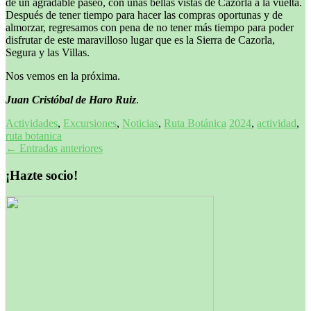
de un agradable paseo, con unas bellas vistas de Cazorla a la vuelta.
Después de tener tiempo para hacer las compras oportunas y de
almorzar, regresamos con pena de no tener más tiempo para poder
disfrutar de este maravilloso lugar que es la Sierra de Cazorla,
Segura y las Villas.
Nos vemos en la próxima.
Juan Cristóbal de Haro Ruiz
.
Actividades
,
Excursiones
,
Noticias
,
Ruta Botánica
2024
,
actividad
,
ruta botanica
Navegación
←
Entradas anteriores
de
¡Hazte socio!
entradas