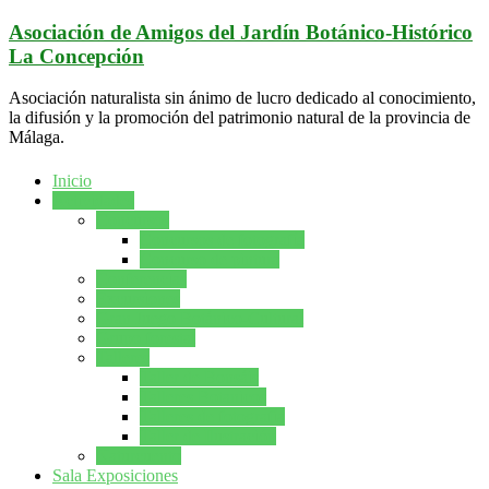
Saltar
Asociación de Amigos del Jardín Botánico-Histórico
al
La Concepción
contenido
Asociación naturalista sin ánimo de lucro dedicado al conocimiento,
la difusión y la promoción del patrimonio natural de la provincia de
Málaga.
Inicio
Actividades
Concursos
Concursos de fotografía
Concurso de pintura
Conferencias
Excursiones
Gran Juego Botánico-Cultural
Grupo forestal
Talleres
Taller de Bonsáis
Talleres Botanicos
Talleres de fotografía
Taller de Ilustración
Naturcuento
Sala Exposiciones