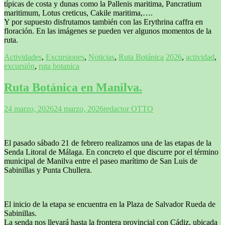
típicas de costa y dunas como la Pallenis maritima, Pancratium
maritimum, Lotus creticus, Cakile maritima,….
Y por supuesto disfrutamos también con las Erythrina caffra en
floración. En las imágenes se pueden ver algunos momentos de la
ruta.
Actividades
,
Excursiones
,
Noticias
,
Ruta Botánica
2026
,
actividad
,
excursión
,
ruta botanica
Ruta Botánica en Manilva.
24 marzo, 2026
24 marzo, 2026
redactor OTTO
El pasado sábado 21 de febrero realizamos una de las etapas de la
Senda Litoral de Málaga. En concreto el que discurre por el término
municipal de Manilva entre el paseo marítimo de San Luis de
Sabinillas y Punta Chullera.
El inicio de la etapa se encuentra en la Plaza de Salvador Rueda de
Sabinillas.
La senda nos llevará hasta la frontera provincial con Cádiz, ubicada