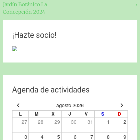
de
Jardín Botánico La
→
entradas
Concepción 2024
¡Hazte socio!
Agenda de actividades
agosto 2026
L
M
X
J
V
S
D
27
28
29
30
31
1
2
3
4
5
6
7
8
9