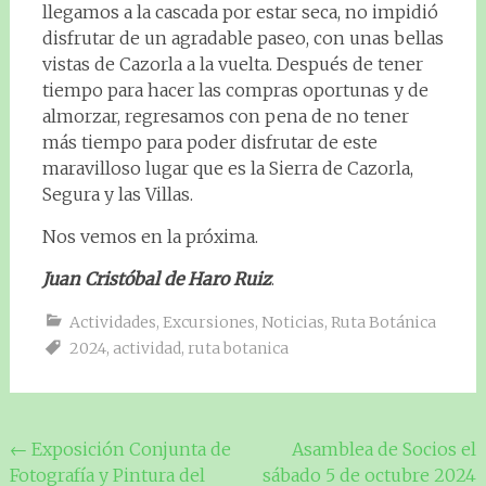
llegamos a la cascada por estar seca, no impidió
disfrutar de un agradable paseo, con unas bellas
vistas de Cazorla a la vuelta. Después de tener
tiempo para hacer las compras oportunas y de
almorzar, regresamos con pena de no tener
más tiempo para poder disfrutar de este
maravilloso lugar que es la Sierra de Cazorla,
Segura y las Villas.
Nos vemos en la próxima.
Juan Cristóbal de Haro Ruiz
.
Actividades
,
Excursiones
,
Noticias
,
Ruta Botánica
2024
,
actividad
,
ruta botanica
Navegación
←
Exposición Conjunta de
Asamblea de Socios el
Fotografía y Pintura del
sábado 5 de octubre 2024