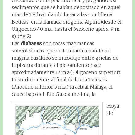
chocando con la placa Ibérica y plegando los
sedimentos que se habían depositado en aquel
mar de Tethys dando lugar a las Cordilleras
Béticas en la llamada orogenia Alpina (desde el
Oligoceno 40 m.a. hasta el Mioceno aprox. 9 m.
a). (fig 2)
Las
diabasas
son rocas magmáticas
subvolcánicas que se formaron cuando un
magma basáltico se introdujo entre grietas de
la pizarra durante el plegamiento hace
aproximadamente 17 m.a.( Oligoceno superior).
Posteriormente, al final de la era Terciaria
(Plioceno inferior 5 m.a.) la actual Málaga, el
cauce bajo del Rio Guadalmedina, la
Hoya
de