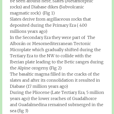
be seen around here, Slates (Metamorphic
rocks) and Diabase dikes (Subvolcanic
magmatic rock) (Fig 1)
Slates derive from argillaceous rocks that
deposited during the Primary Era ( 400
millions years ago)
In the Secondary Era they were part of The
Alborán or Mesomediterranean Tectonic
Microplate which gradually shifted during the
Tertiary Era to the NW to collide with the
Iberian plate leading to the Betic ranges during
the Alpine orogeny. (Fig 2)
The basaltic magma filled in the cracks of the
slates and after its consolidation it resulted in
Diabase (17 million years ago)
During the Pliocene (Late Tertiary Era, 5 million
years ago) the lower reaches of Guadalhorce
and Guadalmedina remained submerged in the
sea (fig 3)