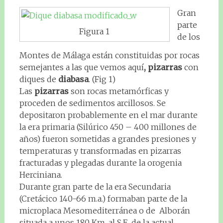
Gran
parte
Figura 1
de los
Montes de Málaga están constituidas por rocas
semejantes a las que vemos aquí
, pizarras
con
diques de
diabasa
. (Fig 1)
Las
pizarras
son rocas metamórficas y
proceden de sedimentos arcillosos. Se
depositaron probablemente en el mar durante
la era primaria (Silúrico 450 – 400 millones de
años) fueron sometidas a grandes presiones y
temperaturas y transformadas en pizarras
fracturadas y plegadas durante la orogenia
Herciniana.
Durante gran parte de la era Secundaria
(Cretácico 140-66 m.a.) formaban parte de la
microplaca Mesomediterránea o de Alborán
situada a unos 180 Km, al S.E. de la actual