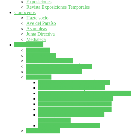
Exposiciones
Revista Exposiciones Temporales
Conócenos
Hazte socio
Ave del Paraíso
Asambleas
Junta Directiva
Mediateca
La Concepción
Introducción
Jardín Histórico
Mapamundi de Palmeras
La Vuelta al Mundo en 80 Árboles
Jardín de Crasas y Suculentas
Ruta Forestal
RUTA FORESTAL 1, CONÍFERAS
RUTA FORESTAL 2, ÁRBOLES
RUTA FORESTAL 3. ÁRBOLES FRUTALES
RUTA FORESTAL 4. CONÍFERAS 2
RUTA FORESTAL 5. ARBUSTOS 1
RUTA FORESTAL 6. ARBUSTOS 2
RUTA FORESTAL 7. PLANTAS
AROMÁTICAS
RUTA FORESTAL 8. Geología
Plantas Primitivas