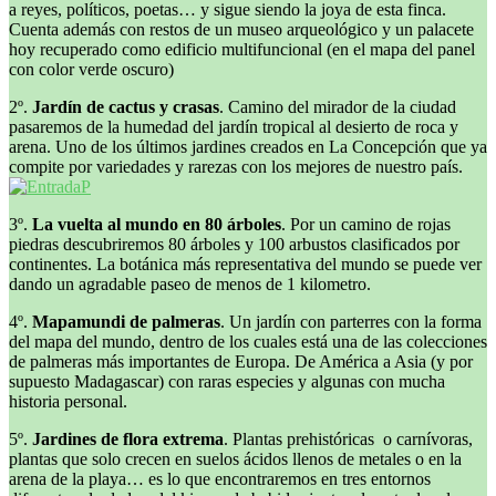
a reyes, políticos, poetas… y sigue siendo la joya de esta finca.
Cuenta además con restos de un museo arqueológico y un palacete
hoy recuperado como edificio multifuncional (en el mapa del panel
con color verde oscuro)
2º.
Jardín de cactus y crasas
. Camino del mirador de la ciudad
pasaremos de la humedad del jardín tropical al desierto de roca y
arena. Uno de los últimos jardines creados en La Concepción que ya
compite por variedades y rarezas con los mejores de nuestro país.
3º.
La vuelta al mundo en 80 árboles
. Por un camino de rojas
piedras descubriremos 80 árboles y 100 arbustos clasificados por
continentes. La botánica más representativa del mundo se puede ver
dando un agradable paseo de menos de 1 kilometro.
4º.
Mapamundi de palmeras
. Un jardín con parterres con la forma
del mapa del mundo, dentro de los cuales está una de las colecciones
de palmeras más importantes de Europa. De América a Asia (y por
supuesto Madagascar) con raras especies y algunas con mucha
historia personal.
5º.
Jardines de flora extrema
. Plantas prehistóricas o carnívoras,
plantas que solo crecen en suelos ácidos llenos de metales o en la
arena de la playa… es lo que encontraremos en tres entornos