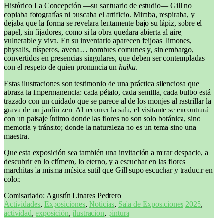
Histórico La Concepción —su santuario de estudio— Gill no
copiaba fotografías ni buscaba el artificio. Miraba, respiraba, y
dejaba que la forma se revelara lentamente bajo su lápiz, sobre el
papel, sin fijadores, como si la obra quedara abierta al aire,
vulnerable y viva. En su inventario aparecen feijoas, limones,
physalis, nísperos, avena… nombres comunes y, sin embargo,
convertidos en presencias singulares, que deben ser contempladas
con el respeto de quien pronuncia un
haiku
.
Estas ilustraciones son testimonio de una práctica silenciosa que
abraza la impermanencia: cada pétalo, cada semilla, cada bulbo está
trazado con un cuidado que se parece al de los monjes al rastrillar la
grava de un jardín zen. Al recorrer la sala, el visitante se encontrará
con un paisaje íntimo donde las flores no son solo botánica, sino
memoria y tránsito; donde la naturaleza no es un tema sino una
maestra.
Que esta exposición sea también una invitación a mirar despacio, a
descubrir en lo efímero, lo eterno, y a escuchar en las flores
marchitas la misma música sutil que Gill supo escuchar y traducir en
color.
Comisariado: Agustín Linares Pedrero
Actividades
,
Exposiciones
,
Noticias
,
Sala de Exposiciones
2025
,
actividad
,
exposición
,
ilustracion
,
pintura