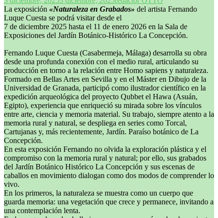
3 diciembre, 2025
3 diciembre, 2025
redactor OTTO
La exposición
«Naturaleza en Grabados»
del artista Fernando
Luque Cuesta se podrá visitar desde el
7 de diciembre 2025 hasta el 11 de enero 2026 en la Sala de
Exposiciones del Jardín Botánico-Histórico La Concepción.
Fernando Luque Cuesta (Casabermeja, Málaga) desarrolla su obra
desde una profunda conexión con el medio rural, articulando su
producción en torno a la relación entre Homo sapiens y naturaleza.
Formado en Bellas Artes en Sevilla y en el Máster en Dibujo de la
Universidad de Granada, participó como ilustrador científico en la
expedición arqueológica del proyecto Qubbet el Hawa (Asuán,
Egipto), experiencia que enriqueció su mirada sobre los vínculos
entre arte, ciencia y memoria material. Su trabajo, siempre atento a la
memoria rural y natural, se despliega en series como Torcal,
Cartujanas y, más recientemente, Jardín. Paraíso botánico de La
Concepción.
En esta exposición Fernando no olvida la exploración plástica y el
compromiso con la memoria rural y natural; por ello, sus grabados
del Jardín Botánico Histórico La Concepción y sus escenas de
caballos en movimiento dialogan como dos modos de comprender lo
vivo.
En los primeros, la naturaleza se muestra como un cuerpo que
guarda memoria: una vegetación que crece y permanece, invitando a
una contemplación lenta.