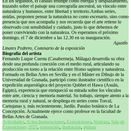
En los segundos, el caballo irrumpe como energía y desplazamiento,
trazando sobre el paisaje una coreografía ancestral, un vínculo entre
naturaleza y humanos, entre libertad y territorio.Ambas series,
unidas, proponen pensar la naturaleza no como escenario, sino como
presencia que nos acompaña y nos recuerda que el arte retiene lo
observado con sensibilidad y cuidado, justo lo que debemos de
poner conviviendo con la naturaleza. Os esperamos el próximo
domingo, el 7 de diciembre a las 12.30 en su inauguración.
Agustín
Linares Pedrero, Comisario de la exposición
Biografía del artista
Fernando Luque Cuesta (Casabermeja, Málaga) desarrolla su obra
desde una profunda conexión con el medio rural, articulando su
producción en torno a la relación entre Homo sapiens y naturaleza.
Formado en Bellas Artes en Sevilla y en el Máster en Dibujo de la
Universidad de Granada, participó como ilustrador científico en la
expedición arqueológica del proyecto Qubbet el Hawa (Asuán,
Egipto), experiencia que enriqueció su mirada sobre los vínculos
entre arte, ciencia y memoria material. Su trabajo, siempre atento a la
memoria rural y natural, se despliega en series como Torcal,
Cartujanas y, más recientemente, Jardín. Paraíso botánico de La
Concepción. Actualmente ejerce como profesor en la facultad de
Bellas Artes de Granada.
Actividades
,
Actos-Inaguraciones
,
Exposiciones
,
Noticias
,
Sala de
Exposiciones
2025
,
exposición
,
ilustracion
,
pintura