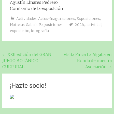
Agustín Linares Pedrero
Comisario de la exposición
Actividades
,
Actos-Inaguraciones
,
Exposiciones
,
Noticias
,
Sala de Exposiciones
2026
,
actividad
,
exposición
,
fotografia
Navegación
←
XXII edición del GRAN
Visita Finca La Algaba en
JUEGO BOTÁNICO
Ronda de nuestra
de
CULTURAL
Asociación
→
entradas
¡Hazte socio!