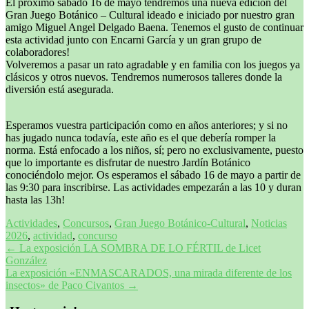
El próximo sábado 16 de mayo tendremos una nueva edición del
Gran Juego Botánico – Cultural ideado e iniciado por nuestro gran
amigo Miguel Angel Delgado Baena. Tenemos el gusto de continuar
esta actividad junto con Encarni García y un gran grupo de
colaboradores!
Volveremos a pasar un rato agradable y en familia con los juegos ya
clásicos y otros nuevos. Tendremos numerosos talleres donde la
diversión está asegurada.
Esperamos vuestra participación como en años anteriores; y si no
has jugado nunca todavía, este año es el que debería romper la
norma. Está enfocado a los niños, sí; pero no exclusivamente, puesto
que lo importante es disfrutar de nuestro Jardín Botánico
conociéndolo mejor. Os esperamos el sábado 16 de mayo a partir de
las 9:30 para inscribirse. Las actividades empezarán a las 10 y duran
hasta las 13h!
Actividades
,
Concursos
,
Gran Juego Botánico-Cultural
,
Noticias
2026
,
actividad
,
concurso
Navegación
←
La exposición LA SOMBRA DE LO FÉRTIL de Licet
González
de
La exposición «ENMASCARADOS, una mirada diferente de los
entradas
insectos» de Paco Civantos
→