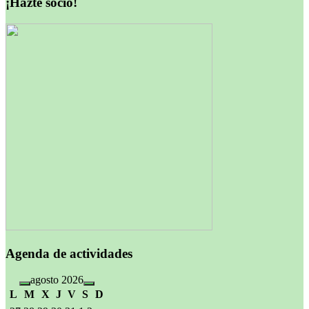
¡Hazte socio!
Agenda de actividades
agosto 2026
L
M
X
J
V
S
D