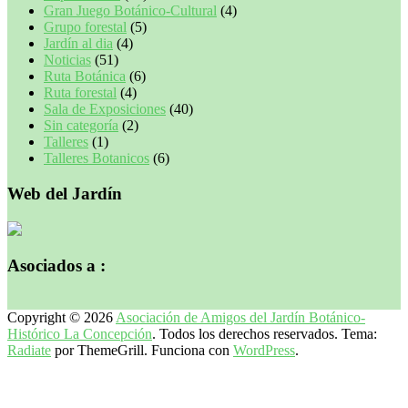
Gran Juego Botánico-Cultural
(4)
Grupo forestal
(5)
Jardín al dia
(4)
Noticias
(51)
Ruta Botánica
(6)
Ruta forestal
(4)
Sala de Exposiciones
(40)
Sin categoría
(2)
Talleres
(1)
Talleres Botanicos
(6)
Web del Jardín
Asociados a :
Copyright © 2026
Asociación de Amigos del Jardín Botánico-
Histórico La Concepción
. Todos los derechos reservados. Tema:
Radiate
por ThemeGrill. Funciona con
WordPress
.