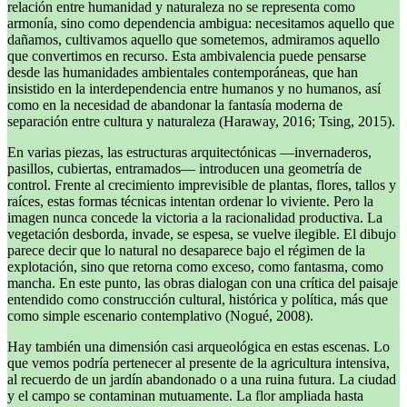
relación entre humanidad y naturaleza no se representa como
armonía, sino como dependencia ambigua: necesitamos aquello que
dañamos, cultivamos aquello que sometemos, admiramos aquello
que convertimos en recurso. Esta ambivalencia puede pensarse
desde las humanidades ambientales contemporáneas, que han
insistido en la interdependencia entre humanos y no humanos, así
como en la necesidad de abandonar la fantasía moderna de
separación entre cultura y naturaleza (Haraway, 2016; Tsing, 2015).
En varias piezas, las estructuras arquitectónicas —invernaderos,
pasillos, cubiertas, entramados— introducen una geometría de
control. Frente al crecimiento imprevisible de plantas, flores, tallos y
raíces, estas formas técnicas intentan ordenar lo viviente. Pero la
imagen nunca concede la victoria a la racionalidad productiva. La
vegetación desborda, invade, se espesa, se vuelve ilegible. El dibujo
parece decir que lo natural no desaparece bajo el régimen de la
explotación, sino que retorna como exceso, como fantasma, como
mancha. En este punto, las obras dialogan con una crítica del paisaje
entendido como construcción cultural, histórica y política, más que
como simple escenario contemplativo (Nogué, 2008).
Hay también una dimensión casi arqueológica en estas escenas. Lo
que vemos podría pertenecer al presente de la agricultura intensiva,
al recuerdo de un jardín abandonado o a una ruina futura. La ciudad
y el campo se contaminan mutuamente. La flor ampliada hasta