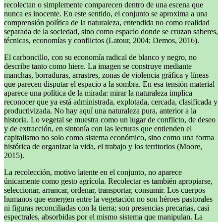
recolectan o simplemente comparecen dentro de una escena que
nunca es inocente. En este sentido, el conjunto se aproxima a una
comprensión política de la naturaleza, entendida no como realidad
separada de la sociedad, sino como espacio donde se cruzan saberes,
técnicas, economías y conflictos (Latour, 2004; Demos, 2016).
El carboncillo, con su economía radical de blanco y negro, no
describe tanto como hiere. La imagen se construye mediante
manchas, borraduras, arrastres, zonas de violencia gráfica y líneas
que parecen disputar el espacio a la sombra. En esa tensión material
aparece una política de la mirada: mirar la naturaleza implica
reconocer que ya está administrada, explotada, cercada, clasificada y
productivizada. No hay aquí una naturaleza pura, anterior a la
historia. Lo vegetal se muestra como un lugar de conflicto, de deseo
y de extracción, en sintonía con las lecturas que entienden el
capitalismo no solo como sistema económico, sino como una forma
histórica de organizar la vida, el trabajo y los territorios (Moore,
2015).
La recolección, motivo latente en el conjunto, no aparece
únicamente como gesto agrícola. Recolectar es también apropiarse,
seleccionar, arrancar, ordenar, transportar, consumir. Los cuerpos
humanos que emergen entre la vegetación no son héroes pastorales
ni figuras reconciliadas con la tierra; son presencias precarias, casi
espectrales, absorbidas por el mismo sistema que manipulan. La