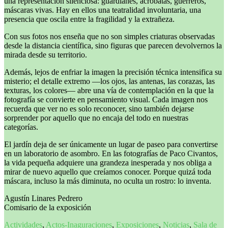
una representación silenciosa: guardianes, acróbatas, guerreros,
máscaras vivas. Hay en ellos una teatralidad involuntaria, una
presencia que oscila entre la fragilidad y la extrañeza.
Con sus fotos nos enseña que no son simples criaturas observadas
desde la distancia científica, sino figuras que parecen devolvernos la
mirada desde su territorio.
Además, lejos de enfriar la imagen la precisión técnica intensifica su
misterio; el detalle extremo —los ojos, las antenas, las corazas, las
texturas, los colores— abre una vía de contemplación en la que la
fotografía se convierte en pensamiento visual. Cada imagen nos
recuerda que ver no es solo reconocer, sino también dejarse
sorprender por aquello que no encaja del todo en nuestras
categorías.
El jardín deja de ser únicamente un lugar de paseo para convertirse
en un laboratorio de asombro. En las fotografías de Paco Civantos,
la vida pequeña adquiere una grandeza inesperada y nos obliga a
mirar de nuevo aquello que creíamos conocer. Porque quizá toda
máscara, incluso la más diminuta, no oculta un rostro: lo inventa.
Agustín Linares Pedrero
Comisario de la exposición
Actividades
,
Actos-Inaguraciones
,
Exposiciones
,
Noticias
,
Sala de