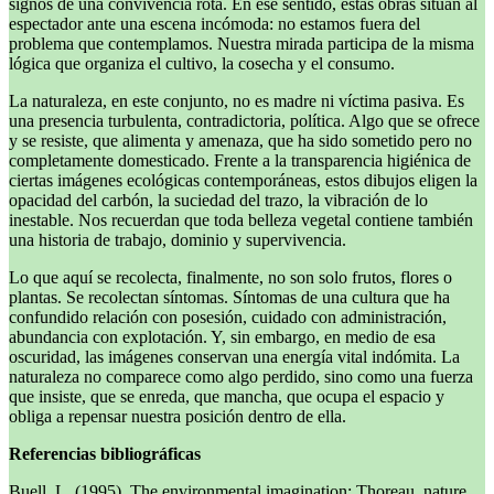
signos de una convivencia rota. En ese sentido, estas obras sitúan al
espectador ante una escena incómoda: no estamos fuera del
problema que contemplamos. Nuestra mirada participa de la misma
lógica que organiza el cultivo, la cosecha y el consumo.
La naturaleza, en este conjunto, no es madre ni víctima pasiva. Es
una presencia turbulenta, contradictoria, política. Algo que se ofrece
y se resiste, que alimenta y amenaza, que ha sido sometido pero no
completamente domesticado. Frente a la transparencia higiénica de
ciertas imágenes ecológicas contemporáneas, estos dibujos eligen la
opacidad del carbón, la suciedad del trazo, la vibración de lo
inestable. Nos recuerdan que toda belleza vegetal contiene también
una historia de trabajo, dominio y supervivencia.
Lo que aquí se recolecta, finalmente, no son solo frutos, flores o
plantas. Se recolectan síntomas. Síntomas de una cultura que ha
confundido relación con posesión, cuidado con administración,
abundancia con explotación. Y, sin embargo, en medio de esa
oscuridad, las imágenes conservan una energía vital indómita. La
naturaleza no comparece como algo perdido, sino como una fuerza
que insiste, que se enreda, que mancha, que ocupa el espacio y
obliga a repensar nuestra posición dentro de ella.
Referencias bibliográficas
Buell, L. (1995). The environmental imagination: Thoreau, nature