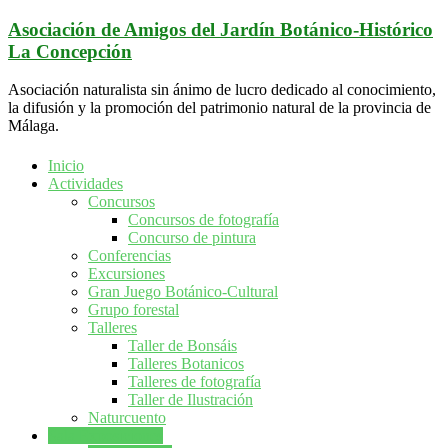
Saltar
Asociación de Amigos del Jardín Botánico-Histórico
al
La Concepción
contenido
Asociación naturalista sin ánimo de lucro dedicado al conocimiento,
la difusión y la promoción del patrimonio natural de la provincia de
Málaga.
Inicio
Actividades
Concursos
Concursos de fotografía
Concurso de pintura
Conferencias
Excursiones
Gran Juego Botánico-Cultural
Grupo forestal
Talleres
Taller de Bonsáis
Talleres Botanicos
Talleres de fotografía
Taller de Ilustración
Naturcuento
Sala Exposiciones