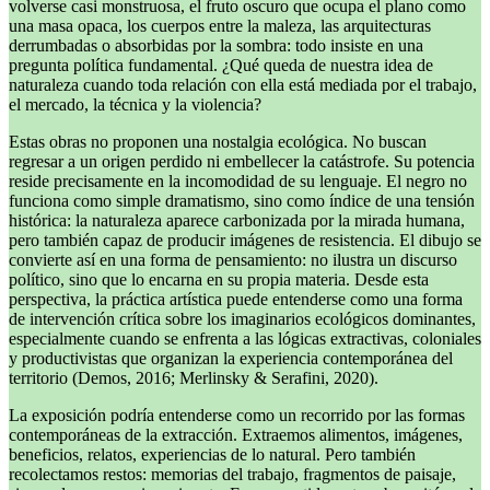
volverse casi monstruosa, el fruto oscuro que ocupa el plano como
una masa opaca, los cuerpos entre la maleza, las arquitecturas
derrumbadas o absorbidas por la sombra: todo insiste en una
pregunta política fundamental. ¿Qué queda de nuestra idea de
naturaleza cuando toda relación con ella está mediada por el trabajo,
el mercado, la técnica y la violencia?
Estas obras no proponen una nostalgia ecológica. No buscan
regresar a un origen perdido ni embellecer la catástrofe. Su potencia
reside precisamente en la incomodidad de su lenguaje. El negro no
funciona como simple dramatismo, sino como índice de una tensión
histórica: la naturaleza aparece carbonizada por la mirada humana,
pero también capaz de producir imágenes de resistencia. El dibujo se
convierte así en una forma de pensamiento: no ilustra un discurso
político, sino que lo encarna en su propia materia. Desde esta
perspectiva, la práctica artística puede entenderse como una forma
de intervención crítica sobre los imaginarios ecológicos dominantes,
especialmente cuando se enfrenta a las lógicas extractivas, coloniales
y productivistas que organizan la experiencia contemporánea del
territorio (Demos, 2016; Merlinsky & Serafini, 2020).
La exposición podría entenderse como un recorrido por las formas
contemporáneas de la extracción. Extraemos alimentos, imágenes,
beneficios, relatos, experiencias de lo natural. Pero también
recolectamos restos: memorias del trabajo, fragmentos de paisaje,