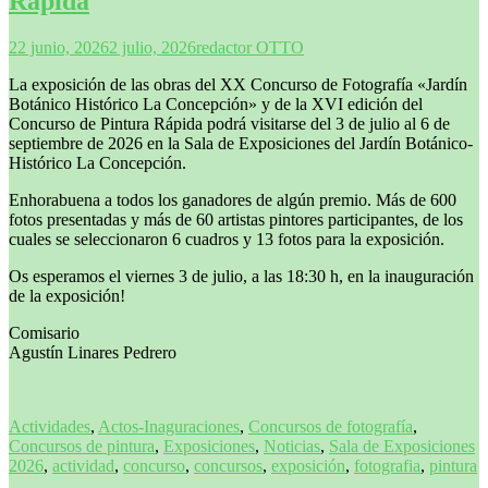
Rápida
22 junio, 2026
2 julio, 2026
redactor OTTO
La exposición de las obras del XX Concurso de Fotografía «Jardín
Botánico Histórico La Concepción» y de la XVI edición del
Concurso de Pintura Rápida podrá visitarse del 3 de julio al 6 de
septiembre de 2026 en la Sala de Exposiciones del Jardín Botánico-
Histórico La Concepción.
Enhorabuena a todos los ganadores de algún premio. Más de 600
fotos presentadas y más de 60 artistas pintores participantes, de los
cuales se seleccionaron 6 cuadros y 13 fotos para la exposición.
Os esperamos el viernes 3 de julio, a las 18:30 h, en la inauguración
de la exposición!
Comisario
Agustín Linares Pedrero
Actividades
,
Actos-Inaguraciones
,
Concursos de fotografía
,
Concursos de pintura
,
Exposiciones
,
Noticias
,
Sala de Exposiciones
2026
,
actividad
,
concurso
,
concursos
,
exposición
,
fotografia
,
pintura