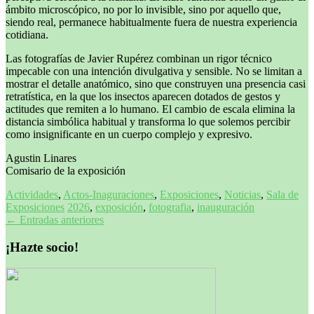
ámbito microscópico, no por lo invisible, sino por aquello que,
siendo real, permanece habitualmente fuera de nuestra experiencia
cotidiana.
Las fotografías de Javier Rupérez combinan un rigor técnico
impecable con una intención divulgativa y sensible. No se limitan a
mostrar el detalle anatómico, sino que construyen una presencia casi
retratística, en la que los insectos aparecen dotados de gestos y
actitudes que remiten a lo humano. El cambio de escala elimina la
distancia simbólica habitual y transforma lo que solemos percibir
como insignificante en un cuerpo complejo y expresivo.
Agustin Linares
Comisario de la exposición
Actividades
,
Actos-Inaguraciones
,
Exposiciones
,
Noticias
,
Sala de
Exposiciones
2026
,
exposición
,
fotografia
,
inauguración
Navegación
←
Entradas anteriores
de
¡Hazte socio!
entradas