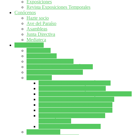
Exposiciones
Revista Exposiciones Temporales
Conócenos
Hazte socio
Ave del Paraíso
Asambleas
Junta Directiva
Mediateca
La Concepción
Introducción
Jardín Histórico
Mapamundi de Palmeras
La Vuelta al Mundo en 80 Árboles
Jardín de Crasas y Suculentas
Ruta Forestal
RUTA FORESTAL 1, CONÍFERAS
RUTA FORESTAL 2, ÁRBOLES
RUTA FORESTAL 3. ÁRBOLES FRUTALES
RUTA FORESTAL 4. CONÍFERAS 2
RUTA FORESTAL 5. ARBUSTOS 1
RUTA FORESTAL 6. ARBUSTOS 2
RUTA FORESTAL 7. PLANTAS
AROMÁTICAS
RUTA FORESTAL 8. Geología
Plantas Primitivas