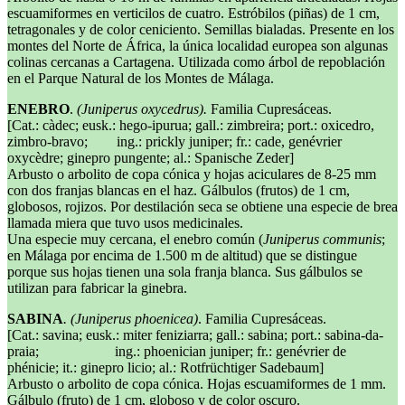
escuamiformes en verticilos de cuatro. Estróbilos (piñas) de 1 cm,
tetragonales y de color ceniciento. Semillas bialadas. Presente en los
montes del Norte de África, la única localidad europea son algunas
colinas cercanas a Cartagena. Utilizada como árbol de repoblación
en el Parque Natural de los Montes de Málaga.
ENEBRO
.
(Juniperus oxycedrus).
Familia Cupresáceas.
[Cat.: càdec; eusk.: hego-ipurua; gall.: zimbreira; port.: oxicedro,
zimbro-bravo; ing.: prickly juniper; fr.: cade, genévrier
oxycèdre; ginepro pungente; al.: Spanische Zeder]
Arbusto o arbolito de copa cónica y hojas aciculares de 8-25 mm
con dos franjas blancas en el haz. Gálbulos (frutos) de 1 cm,
globosos, rojizos. Por destilación seca se obtiene una especie de brea
llamada miera que tuvo usos medicinales.
Una especie muy cercana, el enebro común (
Juniperus communis
;
en Málaga por encima de 1.500 m de altitud) que se distingue
porque sus hojas tienen una sola franja blanca. Sus gálbulos se
utilizan para fabricar la ginebra.
SABINA
. (Juniperus phoenicea)
. Familia Cupresáceas.
[Cat.: savina; eusk.: miter feniziarra; gall.: sabina; port.: sabina-da-
praia; ing.: phoenician juniper; fr.: genévrier de
phénicie; it.: ginepro licio; al.: Rotfrüchtiger Sadebaum]
Arbusto o arbolito de copa cónica. Hojas escuamiformes de 1 mm.
Gálbulo (fruto) de 1 cm, globoso y de color oscuro.