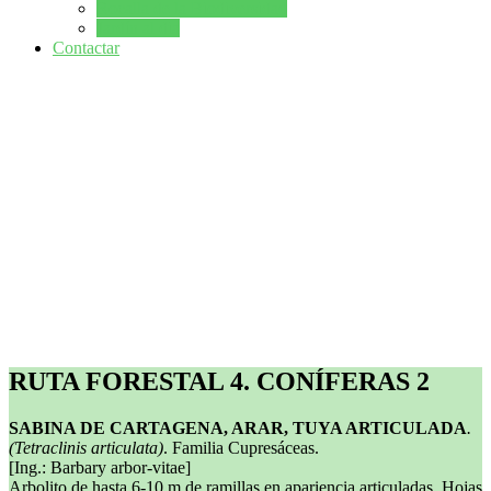
Rocalla de la Biodiversidad
Jardín al dia
Contactar
RUTA FORESTAL 4. CONÍFERAS 2
SABINA DE CARTAGENA, ARAR, TUYA ARTICULADA
.
(Tetraclinis articulata)
. Familia Cupresáceas.
[Ing.: Barbary arbor-vitae]
Arbolito de hasta 6-10 m de ramillas en apariencia articuladas. Hojas