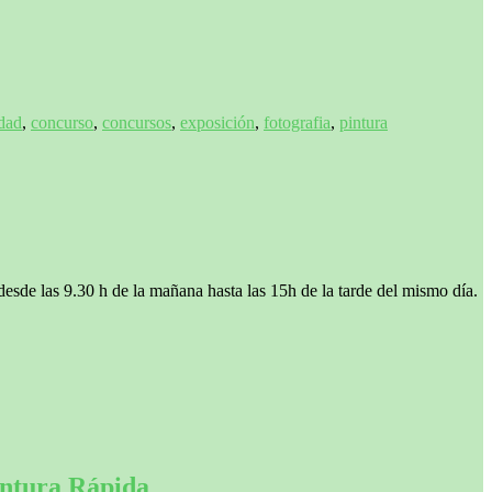
idad
,
concurso
,
concursos
,
exposición
,
fotografia
,
pintura
sde las 9.30 h de la mañana hasta las 15h de la tarde del mismo día.
intura Rápida