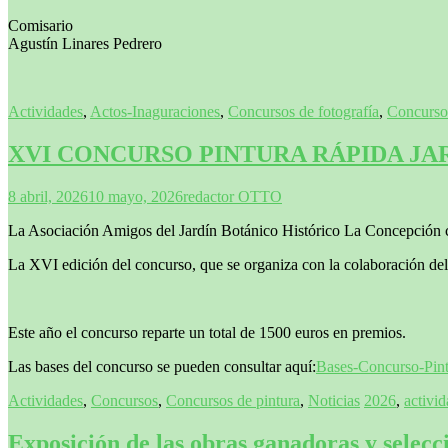
Comisario
Agustín Linares Pedrero
Actividades
,
Actos-Inaguraciones
,
Concursos de fotografía
,
Concursos
XVI CONCURSO PINTURA RÁPIDA JA
8 abril, 2026
10 mayo, 2026
redactor OTTO
La Asociación Amigos del Jardín Botánico Histórico La Concepción c
La XVI edición del concurso, que se organiza con la colaboración del
Este año el concurso reparte un total de 1500 euros en premios.
Las bases del concurso se pueden consultar aquí:
Bases-Concurso-Pin
Actividades
,
Concursos
,
Concursos de pintura
,
Noticias
2026
,
activi
Exposición de las obras ganadoras y selec