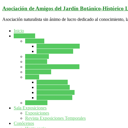
Saltar
Asociación de Amigos del Jardín Botánico-Histórico
al
contenido
Asociación naturalista sin ánimo de lucro dedicado al conocimiento, l
Inicio
Actividades
Concursos
Concursos de fotografía
Concurso de pintura
Conferencias
Excursiones
Gran Juego Botánico-Cultural
Grupo forestal
Talleres
Taller de Bonsáis
Talleres Botanicos
Talleres de fotografía
Taller de Ilustración
Naturcuento
Sala Exposiciones
Exposiciones
Revista Exposiciones Temporales
Conócenos