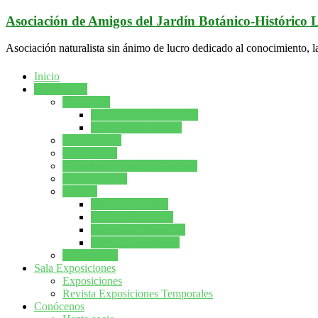
Saltar
Asociación de Amigos del Jardín Botánico-Histórico
al
contenido
Asociación naturalista sin ánimo de lucro dedicado al conocimiento, l
Inicio
Actividades
Concursos
Concursos de fotografía
Concurso de pintura
Conferencias
Excursiones
Gran Juego Botánico-Cultural
Grupo forestal
Talleres
Taller de Bonsáis
Talleres Botanicos
Talleres de fotografía
Taller de Ilustración
Naturcuento
Sala Exposiciones
Exposiciones
Revista Exposiciones Temporales
Conócenos