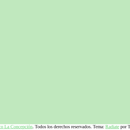
ico La Concepción
. Todos los derechos reservados. Tema:
Radiate
por T