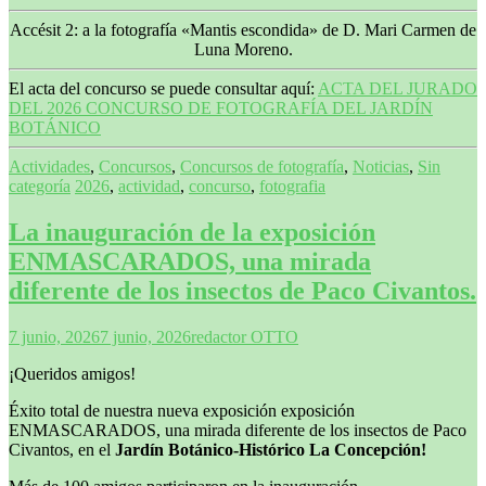
Accésit 2: a la fotografía «Mantis escondida» de D. Mari Carmen de
Luna Moreno.
El acta del concurso se puede consultar aquí:
ACTA DEL JURADO
DEL 2026 CONCURSO DE FOTOGRAFÍA DEL JARDÍN
BOTÁNICO
Actividades
,
Concursos
,
Concursos de fotografía
,
Noticias
,
Sin
categoría
2026
,
actividad
,
concurso
,
fotografia
La inauguración de la exposición
ENMASCARADOS, una mirada
diferente de los insectos de Paco Civantos.
7 junio, 2026
7 junio, 2026
redactor OTTO
¡Queridos amigos!
Éxito total de nuestra nueva exposición exposición
ENMASCARADOS, una mirada diferente de los insectos de Paco
Civantos, en el
Jardín Botánico-Histórico La Concepción!