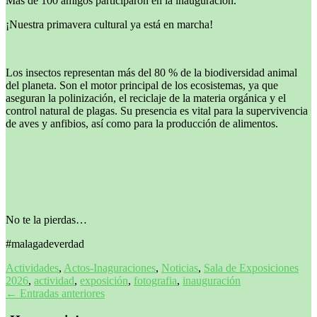
Más de 100 amigos participaron en la inauguración.
¡Nuestra primavera cultural ya está en marcha!
Los insectos representan más del 80 % de la biodiversidad animal
del planeta. Son el motor principal de los ecosistemas, ya que
aseguran la polinización, el reciclaje de la materia orgánica y el
control natural de plagas. Su presencia es vital para la supervivencia
de aves y anfibios, así como para la producción de alimentos.
No te la pierdas…
#malagadeverdad
Actividades
,
Actos-Inaguraciones
,
Noticias
,
Sala de Exposiciones
2026
,
actividad
,
exposición
,
fotografia
,
inauguración
Navegación
←
Entradas anteriores
de