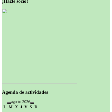
¡Hazte socio!
entradas
Agenda de actividades
agosto 2026
L
M
X
J
V
S
D