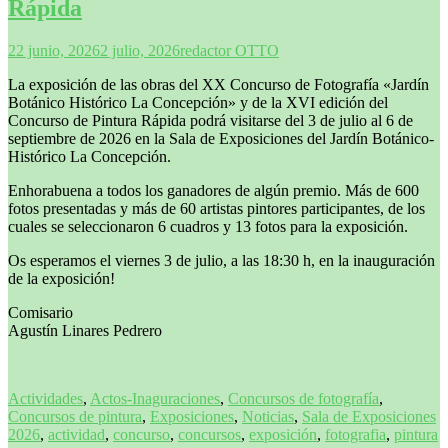
Rápida
22 junio, 2026
2 julio, 2026
redactor OTTO
La exposición de las obras del XX Concurso de Fotografía «Jardín
Botánico Histórico La Concepción» y de la XVI edición del
Concurso de Pintura Rápida podrá visitarse del 3 de julio al 6 de
septiembre de 2026 en la Sala de Exposiciones del Jardín Botánico-
Histórico La Concepción.
Enhorabuena a todos los ganadores de algún premio. Más de 600
fotos presentadas y más de 60 artistas pintores participantes, de los
cuales se seleccionaron 6 cuadros y 13 fotos para la exposición.
Os esperamos el viernes 3 de julio, a las 18:30 h, en la inauguración
de la exposición!
Comisario
Agustín Linares Pedrero
Actividades
,
Actos-Inaguraciones
,
Concursos de fotografía
,
Concursos de pintura
,
Exposiciones
,
Noticias
,
Sala de Exposiciones
2026
,
actividad
,
concurso
,
concursos
,
exposición
,
fotografia
,
pintura