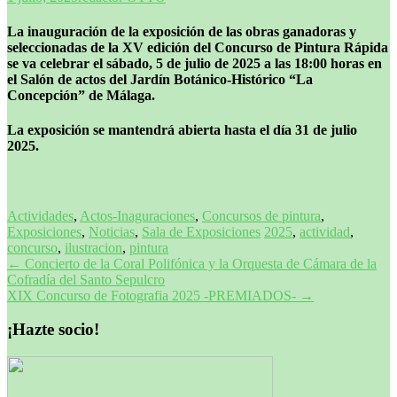
La inauguración de la exposición de las obras ganadoras y
seleccionadas de la XV edición del Concurso de Pintura Rápida
se va celebrar el sábado, 5 de julio de 2025 a las 18:00 horas en
el Salón de actos del Jardín Botánico-Histórico “La
Concepción” de Málaga.
La exposición se mantendrá abierta hasta el día 31 de julio
2025.
Actividades
,
Actos-Inaguraciones
,
Concursos de pintura
,
Exposiciones
,
Noticias
,
Sala de Exposiciones
2025
,
actividad
,
concurso
,
ilustracion
,
pintura
Navegación
←
Concierto de la Coral Polifónica y la Orquesta de Cámara de la
Cofradía del Santo Sepulcro
de
XIX Concurso de Fotografia 2025 -PREMIADOS-
→
entradas
¡Hazte socio!