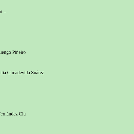
t –
engo Piñeiro
ia Cimadevilla Suárez
Fernández Clu