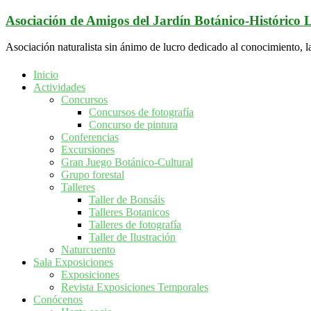
Saltar
Asociación de Amigos del Jardín Botánico-Histórico
al
contenido
Asociación naturalista sin ánimo de lucro dedicado al conocimiento, l
Inicio
Actividades
Concursos
Concursos de fotografía
Concurso de pintura
Conferencias
Excursiones
Gran Juego Botánico-Cultural
Grupo forestal
Talleres
Taller de Bonsáis
Talleres Botanicos
Talleres de fotografía
Taller de Ilustración
Naturcuento
Sala Exposiciones
Exposiciones
Revista Exposiciones Temporales
Conócenos