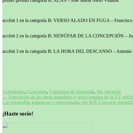
primer premio categoría B: ALAS – Jose María Nieto Villalba
accésit 1 en la categoría B: VERSO ALADO EN FUGA – Francisco
accésit 2 en la categoría B: NENÚFAR DE LA CONCEPCIÓN – Juan
accésit 3 en la categoría B: LA HORA DEL DESCANSO – Antonio J
Actividades
,
Concursos
,
Concursos de fotografía
,
Sin categoría
Navegación
←
Exposición de las obras ganadoras y seleccionadas de la XV edici
Las fotografías ganadoras y seleccionadas del XIX Concurso fotográ
de
entradas
¡Hazte socio!