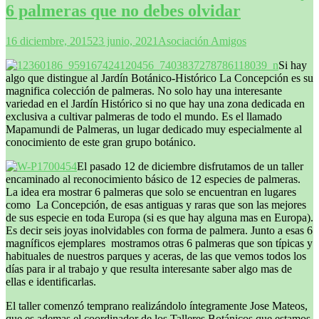
6 palmeras que no debes olvidar
16 diciembre, 2015
23 junio, 2021
Asociación Amigos
Si hay
algo que distingue al Jardín Botánico-Histórico La Concepción es su
magnifica colección de palmeras. No solo hay una interesante
variedad en el Jardín Histórico si no que hay una zona dedicada en
exclusiva a cultivar palmeras de todo el mundo. Es el llamado
Mapamundi de Palmeras, un lugar dedicado muy especialmente al
conocimiento de este gran grupo botánico.
El pasado 12 de diciembre disfrutamos de un taller
encaminado al reconocimiento básico de 12 especies de palmeras.
La idea era mostrar 6 palmeras que solo se encuentran en lugares
como La Concepción, de esas antiguas y raras que son las mejores
de sus especie en toda Europa (si es que hay alguna mas en Europa).
Es decir seis joyas inolvidables con forma de palmera. Junto a esas 6
magníficos ejemplares mostramos otras 6 palmeras que son típicas y
habituales de nuestros parques y aceras, de las que vemos todos los
días para ir al trabajo y que resulta interesante saber algo mas de
ellas e identificarlas.
El taller comenzó temprano realizándolo íntegramente Jose Mateos,
que es ademas el coordinador de los Talleres Botánicos que estamos