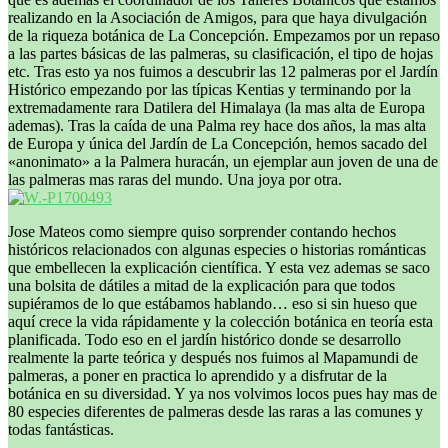
realizando en la Asociación de Amigos, para que haya divulgación
de la riqueza botánica de La Concepción. Empezamos por un repaso
a las partes básicas de las palmeras, su clasificación, el tipo de hojas
etc. Tras esto ya nos fuimos a descubrir las 12 palmeras por el Jardín
Histórico empezando por las típicas Kentias y terminando por la
extremadamente rara Datilera del Himalaya (la mas alta de Europa
ademas). Tras la caída de una Palma rey hace dos años, la mas alta
de Europa y única del Jardín de La Concepción, hemos sacado del
«anonimato» a la Palmera huracán, un ejemplar aun joven de una de
las palmeras mas raras del mundo. Una joya por otra.
Jose Mateos como siempre quiso sorprender contando hechos
históricos relacionados con algunas especies o historias románticas
que embellecen la explicación científica. Y esta vez ademas se saco
una bolsita de dátiles a mitad de la explicación para que todos
supiéramos de lo que estábamos hablando… eso si sin hueso que
aquí crece la vida rápidamente y la colección botánica en teoría esta
planificada. Todo eso en el jardín histórico donde se desarrollo
realmente la parte teórica y después nos fuimos al Mapamundi de
palmeras, a poner en practica lo aprendido y a disfrutar de la
botánica en su diversidad. Y ya nos volvimos locos pues hay mas de
80 especies diferentes de palmeras desde las raras a las comunes y
todas fantásticas.