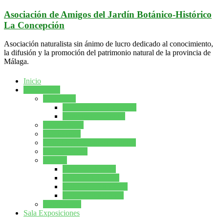
Saltar
Asociación de Amigos del Jardín Botánico-Histórico
al
La Concepción
contenido
Asociación naturalista sin ánimo de lucro dedicado al conocimiento,
la difusión y la promoción del patrimonio natural de la provincia de
Málaga.
Inicio
Actividades
Concursos
Concursos de fotografía
Concurso de pintura
Conferencias
Excursiones
Gran Juego Botánico-Cultural
Grupo forestal
Talleres
Taller de Bonsáis
Talleres Botanicos
Talleres de fotografía
Taller de Ilustración
Naturcuento
Sala Exposiciones