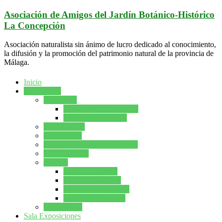
Saltar
Asociación de Amigos del Jardín Botánico-Histórico
al
La Concepción
contenido
Asociación naturalista sin ánimo de lucro dedicado al conocimiento,
la difusión y la promoción del patrimonio natural de la provincia de
Málaga.
Inicio
Actividades
Concursos
Concursos de fotografía
Concurso de pintura
Conferencias
Excursiones
Gran Juego Botánico-Cultural
Grupo forestal
Talleres
Taller de Bonsáis
Talleres Botanicos
Talleres de fotografía
Taller de Ilustración
Naturcuento
Sala Exposiciones