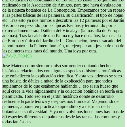
realizando en la Asociación de Amigos, para que haya divulgación
de la riqueza botánica de La Concepción. Empezamos por un repaso
a las partes básicas de las palmeras, su clasificación, el tipo de hojas
etc. Tras esto ya nos fuimos a descubrir las 12 palmeras por el Jardín
Histórico empezando por las típicas Kentias y terminando por la
extremadamente rara Datilera del Himalaya (la mas alta de Europa
ademas). Tras la caída de una Palma rey hace dos años, la mas alta
de Europa y única del Jardín de La Concepción, hemos sacado del
«anonimato» a la Palmera huracán, un ejemplar aun joven de una de
las palmeras mas raras del mundo. Una joya por otra.
Jose Mateos como siempre quiso sorprender contando hechos
históricos relacionados con algunas especies o historias románticas
que embellecen la explicación científica. Y esta vez ademas se saco
una bolsita de dátiles a mitad de la explicación para que todos
supiéramos de lo que estábamos hablando… eso si sin hueso que
aquí crece la vida rápidamente y la colección botánica en teoría esta
planificada. Todo eso en el jardín histórico donde se desarrollo
realmente la parte teórica y después nos fuimos al Mapamundi de
palmeras, a poner en practica lo aprendido y a disfrutar de la
botánica en su diversidad. Y ya nos volvimos locos pues hay mas de
80 especies diferentes de palmeras desde las raras a las comunes y
todas fantásticas.