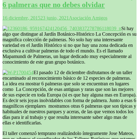
6 palmeras que no debes olvidar
16 diciembre, 2015
23 junio, 2021
Asociación Amigos
Si hay
algo que distingue al Jardín Botánico-Histórico La Concepción es su
magnifica colección de palmeras. No solo hay una interesante
variedad en el Jardín Histórico si no que hay una zona dedicada en
exclusiva a cultivar palmeras de todo el mundo. Es el llamado
Mapamundi de Palmeras, un lugar dedicado muy especialmente al
conocimiento de este gran grupo botánico.
El pasado 12 de diciembre disfrutamos de un taller
encaminado al reconocimiento básico de 12 especies de palmeras.
La idea era mostrar 6 palmeras que solo se encuentran en lugares
como La Concepción, de esas antiguas y raras que son las mejores
de sus especie en toda Europa (si es que hay alguna mas en Europa).
Es decir seis joyas inolvidables con forma de palmera. Junto a esas 6
magníficos ejemplares mostramos otras 6 palmeras que son típicas y
habituales de nuestros parques y aceras, de las que vemos todos los
días para ir al trabajo y que resulta interesante saber algo mas de
ellas e identificarlas.
El taller comenzó temprano realizándolo íntegramente Jose Mateos,
que es ademas el coordinador de los Talleres Botánicos que estamos