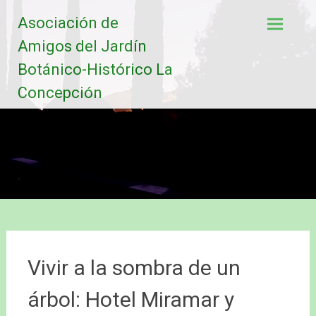
Saltar
Asociación de
al
contenido
Amigos del Jardín
Botánico-Histórico La
Concepción
Vivir a la sombra de un
árbol: Hotel Miramar y