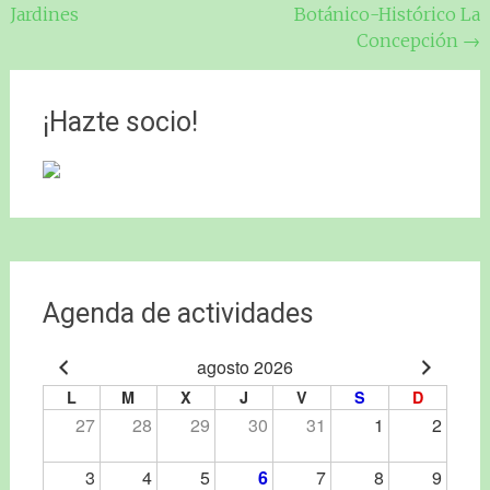
de
Jardines
Botánico-Histórico La
entradas
Concepción
→
¡Hazte socio!
Agenda de actividades
agosto 2026
L
M
X
J
V
S
D
27
28
29
30
31
1
2
3
4
5
6
7
8
9