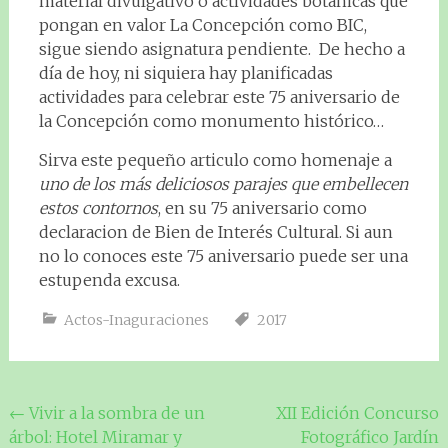
material divulgativo o actividades botánicas que
pongan en valor La Concepción como BIC,
sigue siendo asignatura pendiente. De hecho a
día de hoy, ni siquiera hay planificadas
actividades para celebrar este 75 aniversario de
la Concepción como monumento histórico…
Sirva este pequeño articulo como homenaje a
uno de los más deliciosos parajes que embellecen
estos contornos
, en su 75 aniversario como
declaracion de Bien de Interés Cultural. Si aun
no lo conoces este 75 aniversario puede ser una
estupenda excusa.
Actos-Inaguraciones
2017
Navegación
←
Vivir a la sombra de un
XII Edición Concurso
árbol: Hotel Miramar y
Fotográfico Jardín