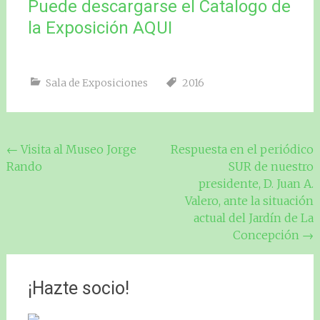
Puede descargarse el Catalogo de
la Exposición AQUI
Sala de Exposiciones
2016
Navegación
←
Visita al Museo Jorge
Respuesta en el periódico
Rando
SUR de nuestro
de
presidente, D. Juan A.
entradas
Valero, ante la situación
actual del Jardín de La
Concepción
→
¡Hazte socio!