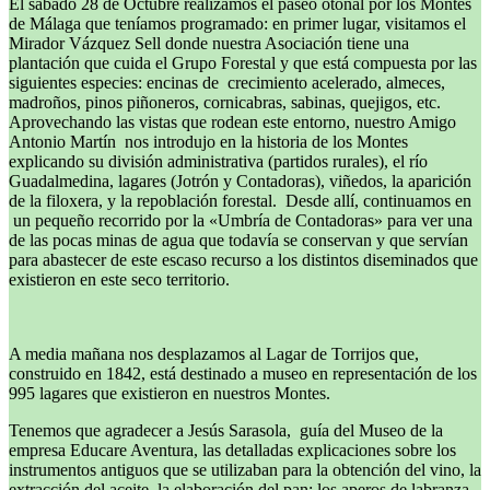
El sábado 28 de Octubre realizamos el paseo otoñal por los Montes
de Málaga que teníamos programado: en primer lugar, visitamos el
Mirador Vázquez Sell donde nuestra Asociación tiene una
plantación que cuida el Grupo Forestal y que está compuesta por las
siguientes especies: encinas de crecimiento acelerado, almeces,
madroños, pinos piñoneros, cornicabras, sabinas, quejigos, etc.
Aprovechando las vistas que rodean este entorno, nuestro Amigo
Antonio Martín nos introdujo en la historia de los Montes
explicando su división administrativa (partidos rurales), el río
Guadalmedina, lagares (Jotrón y Contadoras), viñedos, la aparición
de la filoxera, y la repoblación forestal. Desde allí, continuamos en
un pequeño recorrido por la «Umbría de Contadoras» para ver una
de las pocas minas de agua que todavía se conservan y que servían
para abastecer de este escaso recurso a los distintos diseminados que
existieron en este seco territorio.
A media mañana nos desplazamos al Lagar de Torrijos que,
construido en 1842, está destinado a museo en representación de los
995 lagares que existieron en nuestros Montes.
Tenemos que agradecer a Jesús Sarasola, guía del Museo de la
empresa Educare Aventura, las detalladas explicaciones sobre los
instrumentos antiguos que se utilizaban para la obtención del vino, la
extracción del aceite, la elaboración del pan; los aperos de labranza