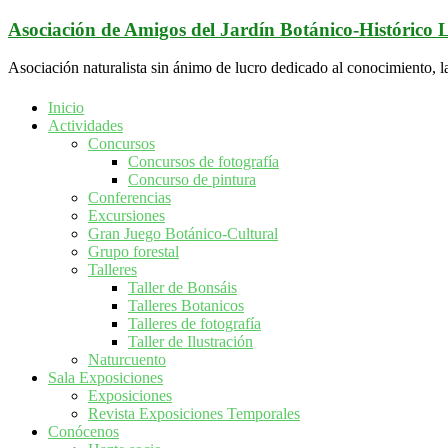
Saltar
Asociación de Amigos del Jardín Botánico-Histórico
al
contenido
Asociación naturalista sin ánimo de lucro dedicado al conocimiento, l
Inicio
Actividades
Concursos
Concursos de fotografía
Concurso de pintura
Conferencias
Excursiones
Gran Juego Botánico-Cultural
Grupo forestal
Talleres
Taller de Bonsáis
Talleres Botanicos
Talleres de fotografía
Taller de Ilustración
Naturcuento
Sala Exposiciones
Exposiciones
Revista Exposiciones Temporales
Conócenos