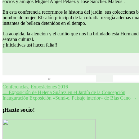
socios y amigos Miguel Angel Pelaez y Jose Sánchez Mateos .
En esta conferencia recorrimos la historia del jardín, sus coleccion
nombre de mujer. El salón principal de la cofradia recogía ademas un
instantes de belleza detenidos en el tiempo.
La acogida, la atención y el cariño que nos ha brindado esta Hermand
semana cultural.
¡¡Iniciativas así hacen falta!!
«
Conferencias
,
Exposiciones
2016
Navegación
←
Exposición de Helena Suárez en el Jardín de la Concepción
Inauguración Exposición «Sumi-e. Paisaje interior» de Blas Cano
→
de
entradas
¡Hazte socio!