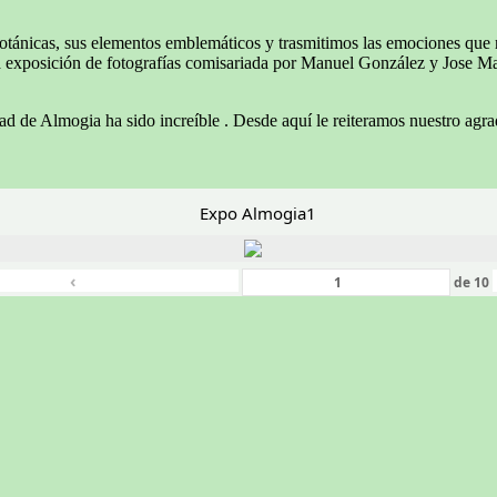
es botánicas, sus elementos emblemáticos y trasmitimos las emociones 
a exposición de fotografías comisariada por Manuel González y Jose Ma
ad de Almogia ha sido increíble . Desde aquí le reiteramos nuestro agr
Expo Almogia1
‹
de
10