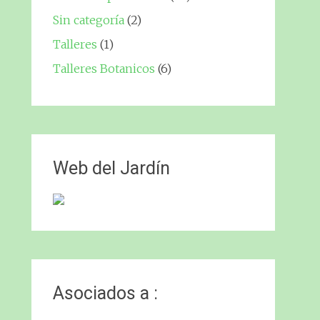
Sin categoría
(2)
Talleres
(1)
Talleres Botanicos
(6)
Web del Jardín
Asociados a :