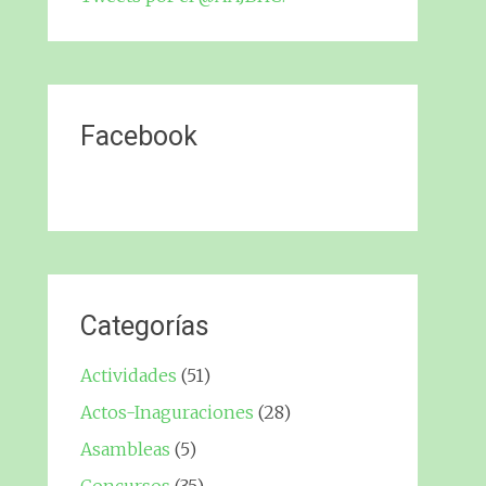
Facebook
Categorías
Actividades
(51)
Actos-Inaguraciones
(28)
Asambleas
(5)