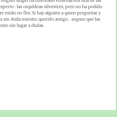
ino. Miguel Ángel ha intentado enseñarnos una de las
xperto : las orquídeas silvestres, pero no ha podido
e están en flor. Si hay alguien a quien preguntar y
 es sin duda nuestro querido amigo… seguro que las
tro sin lugar a dudas.