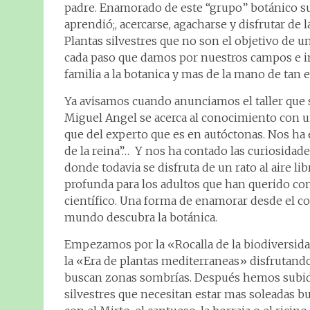
padre. Enamorado de este “grupo” botánico su e
aprendió;, acercarse, agacharse y disfrutar de 
Plantas silvestres que no son el objetivo de u
cada paso que damos por nuestros campos e inc
familia a la botanica y mas de la mano de tan 
Ya avisamos cuando anunciamos el taller que s
Miguel Angel se acerca al conocimiento con un
que del experto que es en autóctonas. Nos ha ex
de la reina”… Y nos ha contado las curiosidad
donde todavia se disfruta de un rato al aire li
profunda para los adultos que han querido con
científico. Una forma de enamorar desde el c
mundo descubra la botánica.
Empezamos por la «Rocalla de la biodiversidad
la «Era de plantas mediterraneas» disfrutand
buscan zonas sombrías. Después hemos subido
silvestres que necesitan estar mas soleadas 