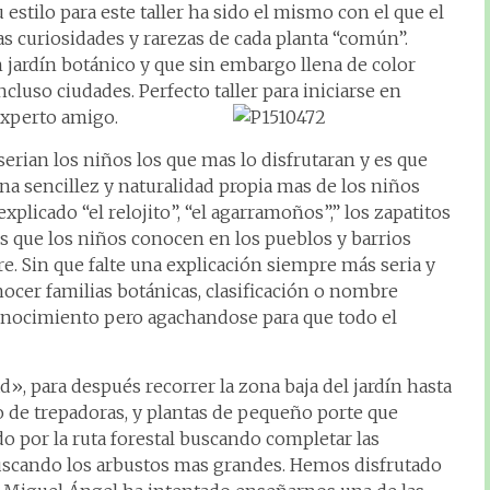
stilo para este taller ha sido el mismo con el que el
las curiosidades y rarezas de cada planta “común”.
n jardín botánico y que sin embargo llena de color
luso ciudades. Perfecto taller para iniciarse en
experto amigo.
erian los niños los que mas lo disfrutaran y es que
a sencillez y naturalidad propia mas de los niños
plicado “el relojito”, “el agarramoños”,” los zapatitos
es que los niños conocen en los pueblos y barrios
bre. Sin que falte una explicación siempre más seria y
ocer familias botánicas, clasificación o nombre
onocimiento pero agachandose para que todo el
», para después recorrer la zona baja del jardín hasta
o de trepadoras, y plantas de pequeño porte que
 por la ruta forestal buscando completar las
buscando los arbustos mas grandes. Hemos disfrutado