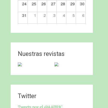
24
25
26
27
28
29
30
31
1
2
3
4
5
6
Nuestras revistas
Twitter
Tweets por el @AAJBHC.