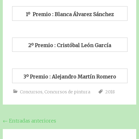
1º Premio : Blanca Álvarez Sánchez
2º Premio : Cristóbal León García
3º Premio : Alejandro Martín Romero
Concursos
,
Concursos de pintura
2018
Navegación
←
Entradas anteriores
de