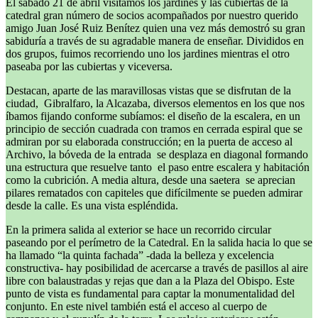
El sábado 21 de abril visitamos los jardines y las cubiertas de la
catedral gran número de socios acompañados por nuestro querido
amigo Juan José Ruiz Benítez quien una vez más demostró su gran
sabiduría a través de su agradable manera de enseñar. Divididos en
dos grupos, fuimos recorriendo uno los jardines mientras el otro
paseaba por las cubiertas y viceversa.
Destacan, aparte de las maravillosas vistas que se disfrutan de la
ciudad, Gibralfaro, la Alcazaba, diversos elementos en los que nos
íbamos fijando conforme subíamos: el diseño de la escalera, en un
principio de sección cuadrada con tramos en cerrada espiral que se
admiran por su elaborada construcción; en la puerta de acceso al
Archivo, la bóveda de la entrada se desplaza en diagonal formando
una estructura que resuelve tanto el paso entre escalera y habitación
como la cubrición. A media altura, desde una saetera se aprecian
pilares rematados con capiteles que difícilmente se pueden admirar
desde la calle. Es una vista espléndida.
En la primera salida al exterior se hace un recorrido circular
paseando por el perímetro de la Catedral. En la salida hacia lo que se
ha llamado “la quinta fachada” -dada la belleza y excelencia
constructiva- hay posibilidad de acercarse a través de pasillos al aire
libre con balaustradas y rejas que dan a la Plaza del Obispo. Este
punto de vista es fundamental para captar la monumentalidad del
conjunto. En este nivel también está el acceso al cuerpo de