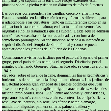
campanas y el cupulín de la torre. Los relojes exteriores están
pintados sobre la piedra y tienen un diámetro de más de 3 metros.
Las bóvedas corresponden a las capillas, crucero y altar mayor.
Están construidas en ladrillo cerámico cuya forma es diferente para
ir adaptándose a las curvaturas, tanto en circunferencia como en su
adaptación hasta cerrar en altura; en la actualidad no vemos las
originales sino las restauradas que las cubren. Desde aquí se admiran
también las zonas altas de las torres adosadas, con forma de un
semicírculo prolongado. Su construcción se debe a la intención de
seguir el diseño del Templo de Salomón, tal y como se puede
apreciar desde los jardines de la Puerta de las Cadenas.
Comenzamos a visitar los jardines por el patio del Sagrario el primer
grupo, por el patio de los naranjos el segundo. Diseñados por el
arquitecto Fernando Guerrero-Strachan Rosado, se construyeron en
1941;
elevados sobre el nivel de la calle, dominan las líneas geométricas y
horizontales de reminiscencias hispano-musulmanas. Los jardines de
la Catedral poseen gran variedad de especies botánicas que Juan
José conoce y de las que explica origen, características, variedades,
historia, propiedades, usos…Así, entre anécdotas y curiosidades,
repasamos los más conocidos: el almez centenario, el ciprés, ficus,
rosal, ave del paraíso, hibiscus; los cítricos: naranjo amargo,
mandarino; aligustre, palmera canaria, palmera datilera y
washingtonia… Y las especies más raras ¡Gracias, Juan José, por tan