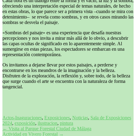
Cada obra es un diálogo entre la forma y el vacío, la luz y la sombra,
ofreciendo una interpretación especial de temas naturales, de hecho
en estas obras, lo que parece ser a primera vista –cuando se mira con
detenimiento– se revela como sombras, y en otros casos mirando las
sombras se desvela el paisaje.
«Sombras del paisaje» es una experiencia que desafía nuestras
percepciones y nos invita a mirar más allá de lo obvio, a descubrir
las capas ocultas de significado en lo aparentemente simple. Al
sumergirse en estas piezas, los espectadores se embarcan en una
representación contemporánea.
Os invitamos a dejarse llevar por estos paisajes, a perderse y
encontrarse en los meandros de la imaginación y la belleza.
Disfruten de la exploración, la reflexión y, sobre todo, de la belleza
que surge cuando el arte se encuentra con la naturaleza de forma
tangencial.
Actos-Inaguraciones
,
Exposiciones
,
Noticias
,
Sala de Exposiciones
2024
,
exposición
,
ilustracion
,
pintura
Navegación
←
Visita al Parque Forestal Ciudad de Málaga
Actividad en Vivero Forestal
→
de