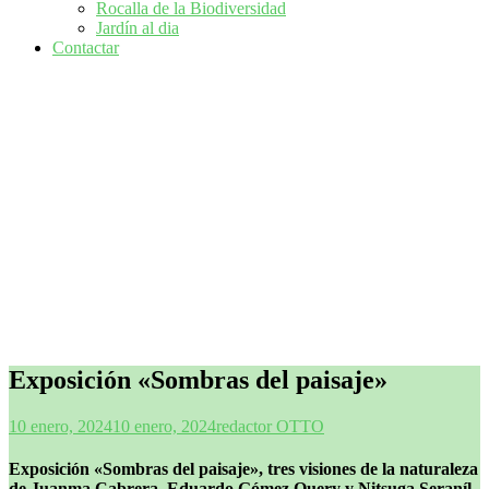
Rocalla de la Biodiversidad
Jardín al dia
Contactar
Exposición «Sombras del paisaje»
10 enero, 2024
10 enero, 2024
redactor OTTO
Exposición «Sombras del paisaje», tres visiones de la naturaleza
de Juanma Cabrera, Eduardo Gómez Query y Nitsuga Seraníl