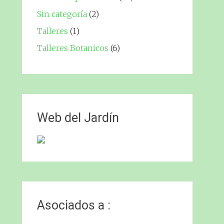
Sin categoría
(2)
Talleres
(1)
Talleres Botanicos
(6)
Web del Jardín
Asociados a :