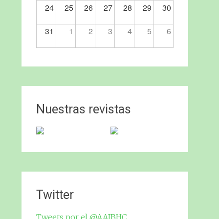
24
25
26
27
28
29
30
31
1
2
3
4
5
6
Nuestras revistas
Twitter
Tweets por el @AAJBHC.