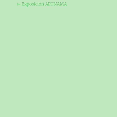
Navegación
←
Exposicion AFONAMA
de
entradas