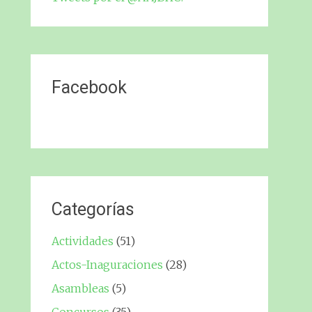
Facebook
Categorías
Actividades
(51)
Actos-Inaguraciones
(28)
Asambleas
(5)