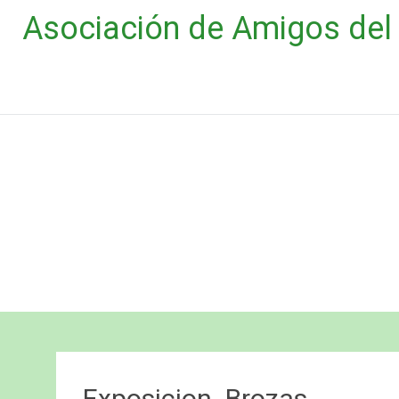
Saltar
Asociación de Amigos del 
al
contenido
Exposicion_Brozas