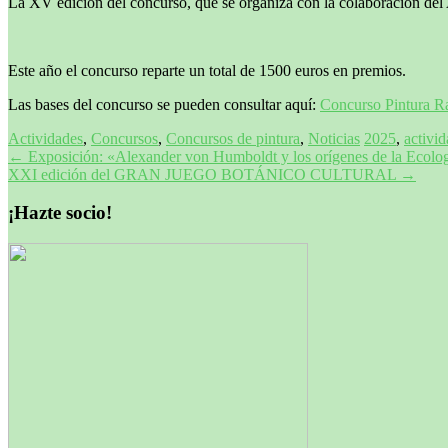
La XV edición del concurso, que se organiza con la colaboración del 
Este año el concurso reparte un total de 1500 euros en premios.
Las bases del concurso se pueden consultar aquí:
Concurso Pintura R
Actividades
,
Concursos
,
Concursos de pintura
,
Noticias
2025
,
activi
Navegación
←
Exposición: «Alexander von Humboldt y los orígenes de la Ecolo
XXI edición del GRAN JUEGO BOTÁNICO CULTURAL
→
de
entradas
¡Hazte socio!