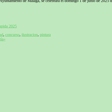
Ayuntamiento de Málaga, se celebrará el domingo 1 de junio de 2025 de
apida 2025
dad
,
concurso
,
ilustracion
,
pintura
gía»