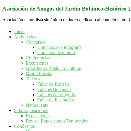
Saltar
Asociación de Amigos del Jardín Botánico-Histórico
al
contenido
Asociación naturalista sin ánimo de lucro dedicado al conocimiento, l
Inicio
Actividades
Concursos
Concursos de fotografía
Concurso de pintura
Conferencias
Excursiones
Gran Juego Botánico-Cultural
Grupo forestal
Talleres
Taller de Bonsáis
Talleres Botanicos
Talleres de fotografía
Taller de Ilustración
Naturcuento
Sala Exposiciones
Exposiciones
Revista Exposiciones Temporales
Conócenos