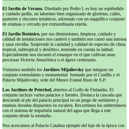
El Jardín de Verano.
Diseñado por Pedro I, es hoy un espléndido
y cuidado jardín, un laberinto bien organizado de glorietas, calles,
parterres y rincones temáticos, adornado con un magnífico conjunto
de estatuas y cercado por extraordinaria rejería.
El Jardín Botánico,
por sus dimensiones, limpieza, cuidado y
calidad de instalaciones nos cautivó y también nos causó una intensa
y sana envidia. Sorprende la cantidad y calidad de especies de clima
tropical, subtropical y desértico, teniendo en cuenta su latitud.
Especialmente nos encantó el estanque en el que cultivan unas
preciosas
Victoria Amazónica
o el ágave centenario.
Visitamos también los
Jardines Mijailovsky
que integran un
conjunto extensísimo y monumental formado por el Castillo y el
Palacio Mijailovsky, sede del Museo Estatal Ruso de S.P.
Los Jardines de Peterhof,
abiertos al Golfo de Finlandia. El
conjunto incluye varios palacios y fuentes. Destaca la cascada que
desciende al pie del palacio principal en un juego de surtidores y
estatuas doradas dispuestos en escalera. Recorrimos los subterráneos
con el sistema de impulsión natural del agua que llega a este
conjunto desde la montaña .
Nos acercamos al Palacio Catalina ejemplo del lujo de la época con