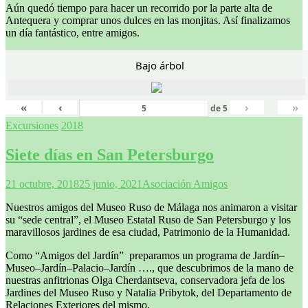
Aún quedó tiempo para hacer un recorrido por la parte alta de
Antequera y comprar unos dulces en las monjitas. Así finalizamos
un día fantástico, entre amigos.
Bajo árbol
«
‹
›
»
de
5
Excursiones
2018
Siete días en San Petersburgo
21 octubre, 2018
25 junio, 2021
Asociación Amigos
Nuestros amigos del Museo Ruso de Málaga nos animaron a visitar
su “sede central”, el Museo Estatal Ruso de San Petersburgo y los
maravillosos jardines de esa ciudad, Patrimonio de la Humanidad.
Como “Amigos del Jardín” preparamos un programa de Jardín–
Museo–Jardín–Palacio–Jardín …., que descubrimos de la mano de
nuestras anfitrionas Olga Cherdantseva, conservadora jefa de los
Jardines del Museo Ruso y Natalia Pribytok, del Departamento de
Relaciones Exteriores del mismo.