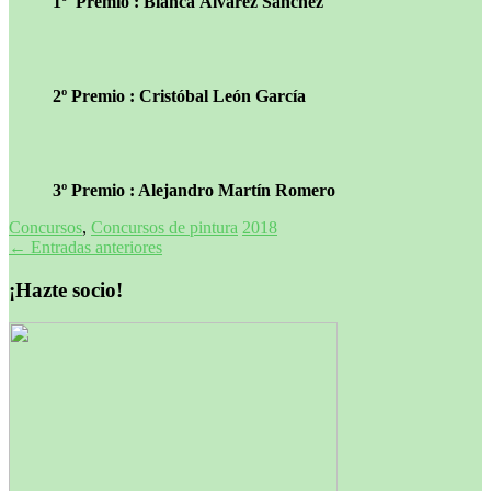
1º Premio : Blanca Álvarez Sánchez
2º Premio : Cristóbal León García
3º Premio : Alejandro Martín Romero
Concursos
,
Concursos de pintura
2018
Navegación
←
Entradas anteriores
de
¡Hazte socio!
entradas