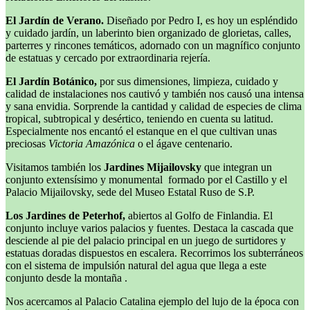
El Jardín de Verano.
Diseñado por Pedro I, es hoy un espléndido
y cuidado jardín, un laberinto bien organizado de glorietas, calles,
parterres y rincones temáticos, adornado con un magnífico conjunto
de estatuas y cercado por extraordinaria rejería.
El Jardín Botánico,
por sus dimensiones, limpieza, cuidado y
calidad de instalaciones nos cautivó y también nos causó una intensa
y sana envidia. Sorprende la cantidad y calidad de especies de clima
tropical, subtropical y desértico, teniendo en cuenta su latitud.
Especialmente nos encantó el estanque en el que cultivan unas
preciosas
Victoria Amazónica
o el ágave centenario.
Visitamos también los
Jardines Mijailovsky
que integran un
conjunto extensísimo y monumental formado por el Castillo y el
Palacio Mijailovsky, sede del Museo Estatal Ruso de S.P.
Los Jardines de Peterhof,
abiertos al Golfo de Finlandia. El
conjunto incluye varios palacios y fuentes. Destaca la cascada que
desciende al pie del palacio principal en un juego de surtidores y
estatuas doradas dispuestos en escalera. Recorrimos los subterráneos
con el sistema de impulsión natural del agua que llega a este
conjunto desde la montaña .
Nos acercamos al Palacio Catalina ejemplo del lujo de la época con