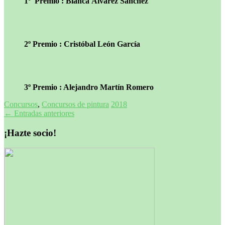
1º Premio : Blanca Álvarez Sánchez
2º Premio : Cristóbal León García
3º Premio : Alejandro Martín Romero
Concursos
,
Concursos de pintura
2018
Navegación
←
Entradas anteriores
de
¡Hazte socio!
entradas