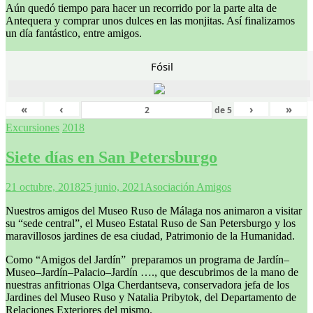
Aún quedó tiempo para hacer un recorrido por la parte alta de
Antequera y comprar unos dulces en las monjitas. Así finalizamos
un día fantástico, entre amigos.
Fósil
«
‹
›
»
de
5
Excursiones
2018
Siete días en San Petersburgo
21 octubre, 2018
25 junio, 2021
Asociación Amigos
Nuestros amigos del Museo Ruso de Málaga nos animaron a visitar
su “sede central”, el Museo Estatal Ruso de San Petersburgo y los
maravillosos jardines de esa ciudad, Patrimonio de la Humanidad.
Como “Amigos del Jardín” preparamos un programa de Jardín–
Museo–Jardín–Palacio–Jardín …., que descubrimos de la mano de
nuestras anfitrionas Olga Cherdantseva, conservadora jefa de los
Jardines del Museo Ruso y Natalia Pribytok, del Departamento de
Relaciones Exteriores del mismo.