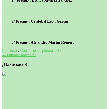
1º Premio : Blanca Álvarez Sánchez
2º Premio : Cristóbal León García
3º Premio : Alejandro Martín Romero
Concursos
,
Concursos de pintura
2018
Navegación
←
Entradas anteriores
de
¡Hazte socio!
entradas