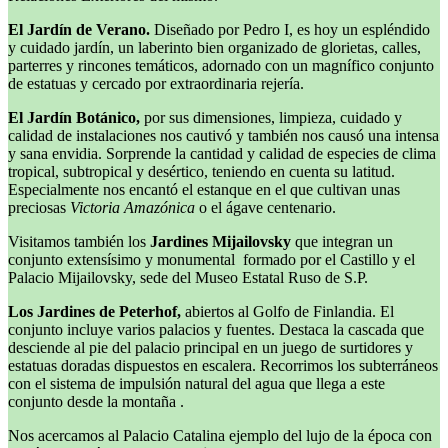
El Jardín de Verano.
Diseñado por Pedro I, es hoy un espléndido
y cuidado jardín, un laberinto bien organizado de glorietas, calles,
parterres y rincones temáticos, adornado con un magnífico conjunto
de estatuas y cercado por extraordinaria rejería.
El Jardín Botánico,
por sus dimensiones, limpieza, cuidado y
calidad de instalaciones nos cautivó y también nos causó una intensa
y sana envidia. Sorprende la cantidad y calidad de especies de clima
tropical, subtropical y desértico, teniendo en cuenta su latitud.
Especialmente nos encantó el estanque en el que cultivan unas
preciosas
Victoria Amazónica
o el ágave centenario.
Visitamos también los
Jardines Mijailovsky
que integran un
conjunto extensísimo y monumental formado por el Castillo y el
Palacio Mijailovsky, sede del Museo Estatal Ruso de S.P.
Los Jardines de Peterhof,
abiertos al Golfo de Finlandia. El
conjunto incluye varios palacios y fuentes. Destaca la cascada que
desciende al pie del palacio principal en un juego de surtidores y
estatuas doradas dispuestos en escalera. Recorrimos los subterráneos
con el sistema de impulsión natural del agua que llega a este
conjunto desde la montaña .
Nos acercamos al Palacio Catalina ejemplo del lujo de la época con