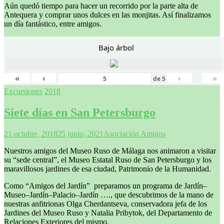
Aún quedó tiempo para hacer un recorrido por la parte alta de
Antequera y comprar unos dulces en las monjitas. Así finalizamos
un día fantástico, entre amigos.
Bajo árbol
«
‹
›
»
de
5
Excursiones
2018
Siete días en San Petersburgo
21 octubre, 2018
25 junio, 2021
Asociación Amigos
Nuestros amigos del Museo Ruso de Málaga nos animaron a visitar
su “sede central”, el Museo Estatal Ruso de San Petersburgo y los
maravillosos jardines de esa ciudad, Patrimonio de la Humanidad.
Como “Amigos del Jardín” preparamos un programa de Jardín–
Museo–Jardín–Palacio–Jardín …., que descubrimos de la mano de
nuestras anfitrionas Olga Cherdantseva, conservadora jefa de los
Jardines del Museo Ruso y Natalia Pribytok, del Departamento de
Relaciones Exteriores del mismo.