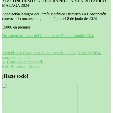
XIV CONCURSO PINTURA RÁPIDA JARDIN BOTÁNICO
MÁLAGA 2024
Asociación Amigos del Jardín Botánico Histórico La Concepción
convoca el concurso de pintura rápida el 8 de junio de 2024
1500€ en premios
Descargar las bases del Concurso de Pintura Rapida 2024
Actividades
,
Concursos
,
Concursos de pintura
,
Noticias
2024
,
concurso
,
pintura
Navegación
←
Concurso de fotografía
Ruta Botánica a Ronda
→
de
entradas
¡Hazte socio!