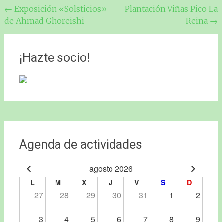
Navegación
←
Exposición «Solsticios»
Plantación Viñas Pico La
de Ahmad Ghoreishi
Reina
→
de
entradas
¡Hazte socio!
Agenda de actividades
agosto 2026
L
M
X
J
V
S
D
27
28
29
30
31
1
2
3
4
5
6
7
8
9