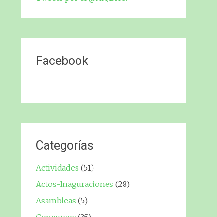
Facebook
Categorías
Actividades
(51)
Actos-Inaguraciones
(28)
Asambleas
(5)