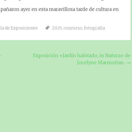
pañaron ayer en esta maravillosa tarde de cultura en
la de Exposiciones
2025
,
concurso
,
fotografia
-
Exposición «Jardín habitado, in Natura» de
Jocelyne Marmottan.
→