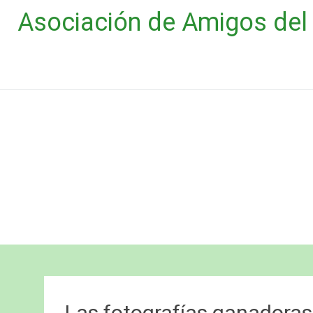
Saltar
Asociación de Amigos del 
al
contenido
Las fotografías ganadoras