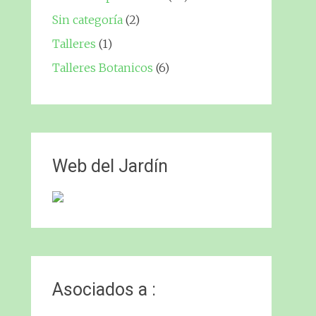
Sin categoría
(2)
Talleres
(1)
Talleres Botanicos
(6)
Web del Jardín
Asociados a :