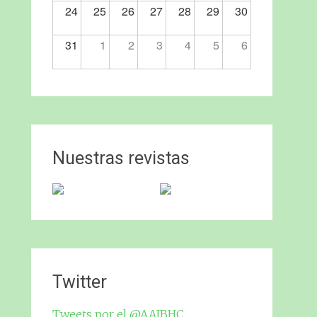
24
25
26
27
28
29
30
31
1
2
3
4
5
6
Nuestras revistas
Twitter
Tweets por el @AAJBHC.