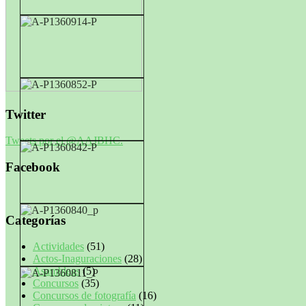
Twitter
Tweets por el @AAJBHC.
Facebook
Categorías
Actividades
(51)
Actos-Inaguraciones
(28)
Asambleas
(5)
Concursos
(35)
Concursos de fotografía
(16)