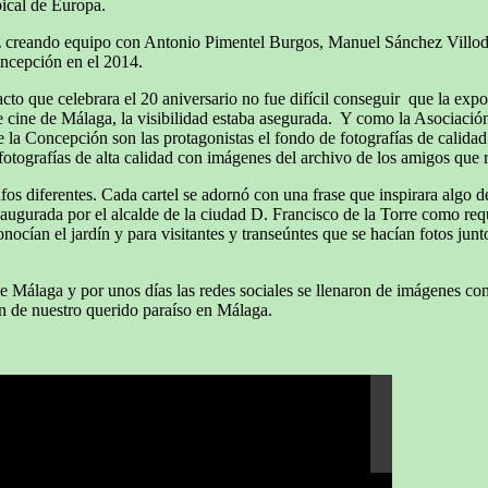
ical de Europa.
ez creando equipo con Antonio Pimentel Burgos, Manuel Sánchez Villod
ncepción en el 2014.
 que celebrara el 20 aniversario no fue difícil conseguir que la exposi
 de cine de Málaga, la visibilidad estaba asegurada. Y como la Asociac
 la Concepción son las protagonistas el fondo de fotografías de calidad
as fotografías de alta calidad con imágenes del archivo de los amigos que
fos diferentes. Cada cartel se adornó con una frase que inspirara algo de
naugurada por el alcalde de la ciudad D. Francisco de la Torre como req
an el jardín y para visitantes y transeúntes que se hacían fotos junto 
de Málaga y por unos días las redes sociales se llenaron de imágenes con
ón de nuestro querido paraíso en Málaga.