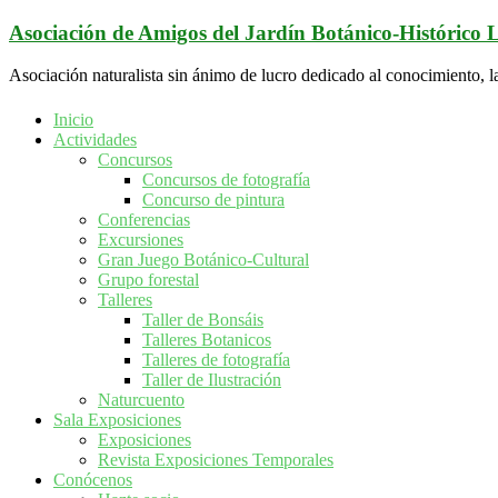
Saltar
Asociación de Amigos del Jardín Botánico-Histórico
al
contenido
Asociación naturalista sin ánimo de lucro dedicado al conocimiento, l
Inicio
Actividades
Concursos
Concursos de fotografía
Concurso de pintura
Conferencias
Excursiones
Gran Juego Botánico-Cultural
Grupo forestal
Talleres
Taller de Bonsáis
Talleres Botanicos
Talleres de fotografía
Taller de Ilustración
Naturcuento
Sala Exposiciones
Exposiciones
Revista Exposiciones Temporales
Conócenos