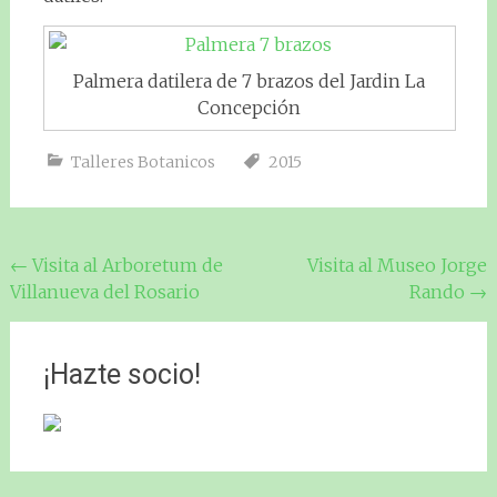
Palmera datilera de 7 brazos del Jardin La
Concepción
Talleres Botanicos
2015
Navegación
←
Visita al Arboretum de
Visita al Museo Jorge
Villanueva del Rosario
Rando
→
de
entradas
¡Hazte socio!