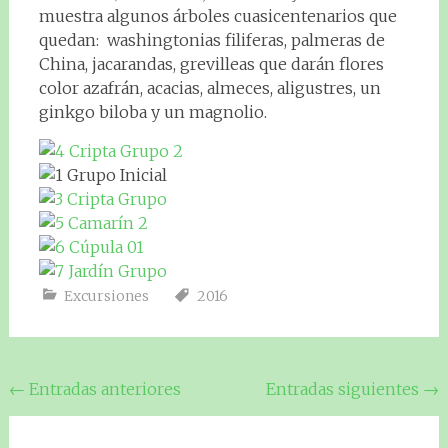
muestra algunos árboles cuasicentenarios que
quedan: washingtonias filiferas, palmeras de
China, jacarandas, grevilleas que darán flores
color azafrán, acacias, almeces, aligustres, un
ginkgo biloba y un magnolio.
Excursiones
2016
Navegación
←
Entradas anteriores
Entradas siguientes
→
de