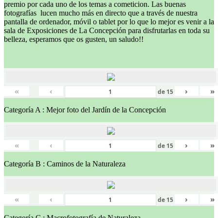
premio por cada uno de los temas a cometicion. Las buenas
fotografías lucen mucho más en directo que a través de nuestra
pantalla de ordenador, móvil o tablet por lo que lo mejor es venir a la
sala de Exposiciones de La Concepción para disfrutarlas en toda su
belleza, esperamos que os gusten, un saludo!!
«
‹
›
»
de
15
Categoría A : Mejor foto del Jardín de la Concepción
«
‹
›
»
de
15
Categoría B : Caminos de la Naturaleza
«
‹
›
»
de
15
Categoría C : Macrofotografía de Naturaleza