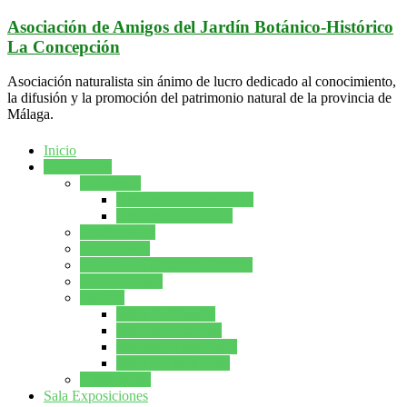
Saltar
Asociación de Amigos del Jardín Botánico-Histórico
al
La Concepción
contenido
Asociación naturalista sin ánimo de lucro dedicado al conocimiento,
la difusión y la promoción del patrimonio natural de la provincia de
Málaga.
Inicio
Actividades
Concursos
Concursos de fotografía
Concurso de pintura
Conferencias
Excursiones
Gran Juego Botánico-Cultural
Grupo forestal
Talleres
Taller de Bonsáis
Talleres Botanicos
Talleres de fotografía
Taller de Ilustración
Naturcuento
Sala Exposiciones