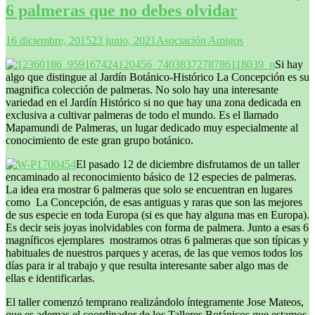
6 palmeras que no debes olvidar
16 diciembre, 2015
23 junio, 2021
Asociación Amigos
Si hay
algo que distingue al Jardín Botánico-Histórico La Concepción es su
magnifica colección de palmeras. No solo hay una interesante
variedad en el Jardín Histórico si no que hay una zona dedicada en
exclusiva a cultivar palmeras de todo el mundo. Es el llamado
Mapamundi de Palmeras, un lugar dedicado muy especialmente al
conocimiento de este gran grupo botánico.
El pasado 12 de diciembre disfrutamos de un taller
encaminado al reconocimiento básico de 12 especies de palmeras.
La idea era mostrar 6 palmeras que solo se encuentran en lugares
como La Concepción, de esas antiguas y raras que son las mejores
de sus especie en toda Europa (si es que hay alguna mas en Europa).
Es decir seis joyas inolvidables con forma de palmera. Junto a esas 6
magníficos ejemplares mostramos otras 6 palmeras que son típicas y
habituales de nuestros parques y aceras, de las que vemos todos los
días para ir al trabajo y que resulta interesante saber algo mas de
ellas e identificarlas.
El taller comenzó temprano realizándolo íntegramente Jose Mateos,
que es ademas el coordinador de los Talleres Botánicos que estamos