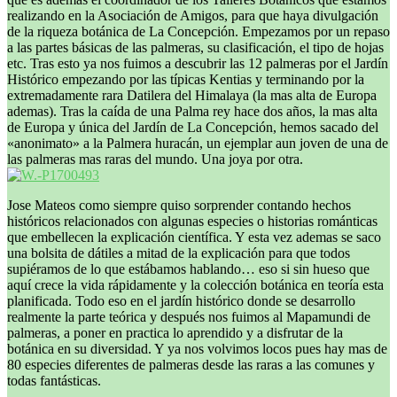
realizando en la Asociación de Amigos, para que haya divulgación
de la riqueza botánica de La Concepción. Empezamos por un repaso
a las partes básicas de las palmeras, su clasificación, el tipo de hojas
etc. Tras esto ya nos fuimos a descubrir las 12 palmeras por el Jardín
Histórico empezando por las típicas Kentias y terminando por la
extremadamente rara Datilera del Himalaya (la mas alta de Europa
ademas). Tras la caída de una Palma rey hace dos años, la mas alta
de Europa y única del Jardín de La Concepción, hemos sacado del
«anonimato» a la Palmera huracán, un ejemplar aun joven de una de
las palmeras mas raras del mundo. Una joya por otra.
Jose Mateos como siempre quiso sorprender contando hechos
históricos relacionados con algunas especies o historias románticas
que embellecen la explicación científica. Y esta vez ademas se saco
una bolsita de dátiles a mitad de la explicación para que todos
supiéramos de lo que estábamos hablando… eso si sin hueso que
aquí crece la vida rápidamente y la colección botánica en teoría esta
planificada. Todo eso en el jardín histórico donde se desarrollo
realmente la parte teórica y después nos fuimos al Mapamundi de
palmeras, a poner en practica lo aprendido y a disfrutar de la
botánica en su diversidad. Y ya nos volvimos locos pues hay mas de
80 especies diferentes de palmeras desde las raras a las comunes y
todas fantásticas.