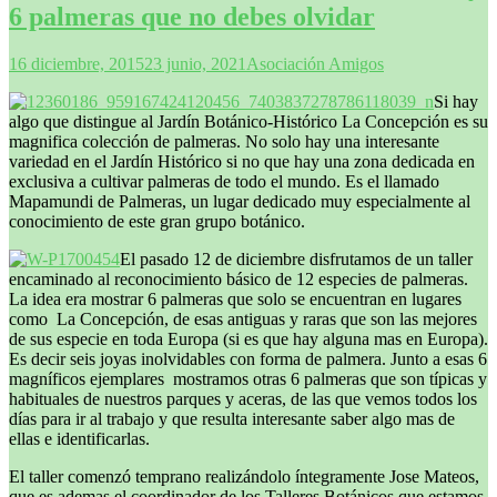
6 palmeras que no debes olvidar
16 diciembre, 2015
23 junio, 2021
Asociación Amigos
Si hay
algo que distingue al Jardín Botánico-Histórico La Concepción es su
magnifica colección de palmeras. No solo hay una interesante
variedad en el Jardín Histórico si no que hay una zona dedicada en
exclusiva a cultivar palmeras de todo el mundo. Es el llamado
Mapamundi de Palmeras, un lugar dedicado muy especialmente al
conocimiento de este gran grupo botánico.
El pasado 12 de diciembre disfrutamos de un taller
encaminado al reconocimiento básico de 12 especies de palmeras.
La idea era mostrar 6 palmeras que solo se encuentran en lugares
como La Concepción, de esas antiguas y raras que son las mejores
de sus especie en toda Europa (si es que hay alguna mas en Europa).
Es decir seis joyas inolvidables con forma de palmera. Junto a esas 6
magníficos ejemplares mostramos otras 6 palmeras que son típicas y
habituales de nuestros parques y aceras, de las que vemos todos los
días para ir al trabajo y que resulta interesante saber algo mas de
ellas e identificarlas.
El taller comenzó temprano realizándolo íntegramente Jose Mateos,
que es ademas el coordinador de los Talleres Botánicos que estamos