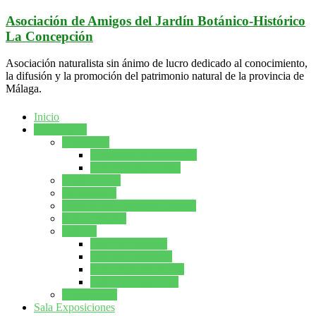
Saltar
Asociación de Amigos del Jardín Botánico-Histórico
al
La Concepción
contenido
Asociación naturalista sin ánimo de lucro dedicado al conocimiento,
la difusión y la promoción del patrimonio natural de la provincia de
Málaga.
Inicio
Actividades
Concursos
Concursos de fotografía
Concurso de pintura
Conferencias
Excursiones
Gran Juego Botánico-Cultural
Grupo forestal
Talleres
Taller de Bonsáis
Talleres Botanicos
Talleres de fotografía
Taller de Ilustración
Naturcuento
Sala Exposiciones