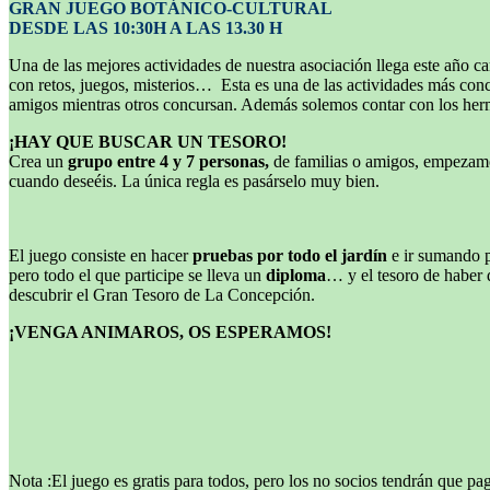
GRAN JUEGO BOTÁNICO-CULTURAL
DESDE LAS 10:30H A LAS 13.30 H
Una de las mejores actividades de nuestra asociación llega este año ca
con retos, juegos, misterios…
Esta es una de las actividades más con
amigos mientras otros concursan. Además so
lemos contar con los her
¡HAY QUE BUSCAR UN TESORO!
Crea un
grupo entre 4 y 7 personas,
de familias o amigos, empezamos 
cuando deseéis. La única regla es pasárselo muy bien.
El juego consiste en hacer
pruebas por todo el jardín
e ir sumando p
pero todo el que participe se lleva un
diploma
… y el tesoro de haber 
descubrir el Gran Tesoro de La Concepción.
¡VENGA ANIMAROS, OS ESPERAMOS!
Nota :El juego es gratis para todos, pero los no socios tendrán que paga