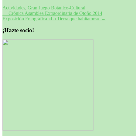
Actividades
,
Gran Juego Botánico-Cultural
Navegación
←
Crónica Asamblea Extraordinaria de Otoño 2014
Exposición Fotográfica «La Tierra que habitamos»
→
de
entradas
¡Hazte socio!