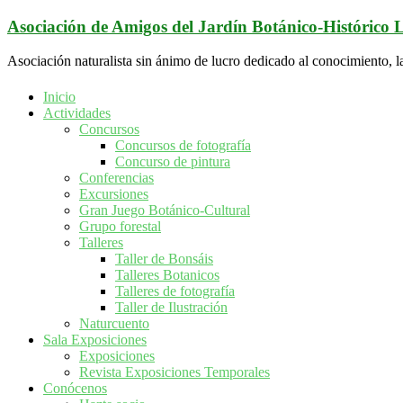
Saltar
Asociación de Amigos del Jardín Botánico-Histórico
al
contenido
Asociación naturalista sin ánimo de lucro dedicado al conocimiento, l
Inicio
Actividades
Concursos
Concursos de fotografía
Concurso de pintura
Conferencias
Excursiones
Gran Juego Botánico-Cultural
Grupo forestal
Talleres
Taller de Bonsáis
Talleres Botanicos
Talleres de fotografía
Taller de Ilustración
Naturcuento
Sala Exposiciones
Exposiciones
Revista Exposiciones Temporales
Conócenos