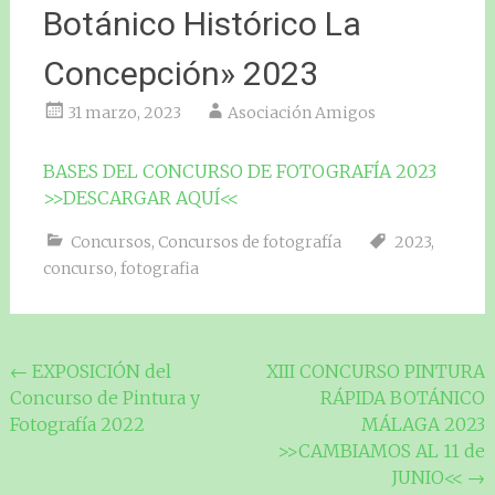
Botánico Histórico La
Concepción» 2023
31 marzo, 2023
Asociación Amigos
BASES DEL CONCURSO DE FOTOGRAFÍA 2023
>>DESCARGAR AQUÍ<<
Concursos
,
Concursos de fotografía
2023
,
concurso
,
fotografia
Navegación
←
EXPOSICIÓN del
XIII CONCURSO PINTURA
Concurso de Pintura y
RÁPIDA BOTÁNICO
de
Fotografía 2022
MÁLAGA 2023
entradas
>>CAMBIAMOS AL 11 de
JUNIO<<
→