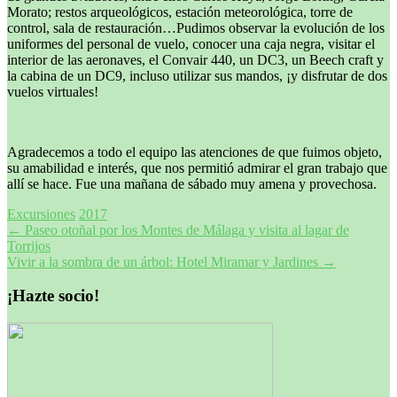
Morato; restos arqueológicos, estación meteorológica, torre de
control, sala de restauración…Pudimos observar la evolución de los
uniformes del personal de vuelo, conocer una caja negra, visitar el
interior de las aeronaves, el Convair 440, un DC3, un Beech craft y
la cabina de un DC9, incluso utilizar sus mandos, ¡y disfrutar de dos
vuelos virtuales!
Agradecemos a todo el equipo las atenciones de que fuimos objeto,
su amabilidad e interés, que nos permitió admirar el gran trabajo que
allí se hace. Fue una mañana de sábado muy amena y provechosa.
Excursiones
2017
Navegación
←
Paseo otoñal por los Montes de Málaga y visita al lagar de
Torrijos
de
Vivir a la sombra de un árbol: Hotel Miramar y Jardines
→
entradas
¡Hazte socio!