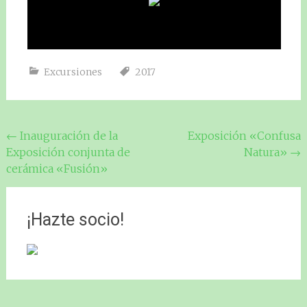
Excursiones
2017
Navegación
←
Inauguración de la
Exposición «Confusa
Exposición conjunta de
Natura»
→
de
cerámica «Fusión»
entradas
¡Hazte socio!