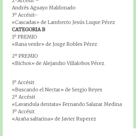
2ºAccésit –
Andrés Aguayo Maldonado
3º Accésit–
«Cascadas» de Lamberto Jesús Luque Pérez
CATEGORIA B
1º PREMIO
«Rana verde» de Jorge Robles Pérez
2º PREMIO
«Bichos» de Alejandro Villalobos Pérez
1º Accésit
«Buscando el Nectar» de Sergio Reyes
2º Accésit
«Lavandula dentata» Fernando Salazar Medina
3º Accésit
«Araña saltarina» de Javier Ruperez